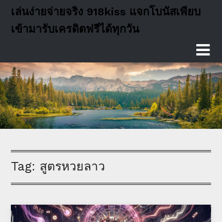
Skip
เล่นง่ายจ่ายจริง 918kiss แจกโบนัสเพียบ
to
เข้ามารับเครดิตฟรีได้ทุกวัน
content
Tag:
สูตรหวยลาว