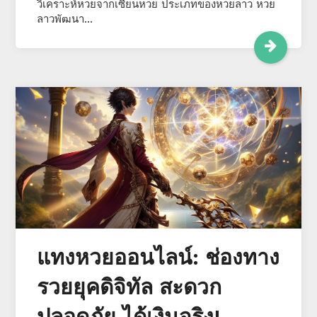
วิเคราะห์หวยจากเซียนหวย ประเภทของหวยลาว หวย
ลาวพัฒนา…
แทงหวยออนไลน์: ช่องทาง
รวยยุคดิจิทัล สะดวก
ปลอดภัย ได้เงินจริง!