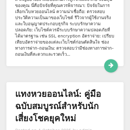
ของคุณ นี่คือปัจจัยที่คุณควรพิจารณา: ปัจจัยในการ
เลือกเว็บหวยออนไลน์ ความน่าเชื่อถือ: ตรวจสอบ
ประวัติความเป็นมาของเว็บไซต์ รีวิวจากผู้ใช้งานจริง
และใบอนุญาตประกอบธุรกิจ ระบบรักษาความ
ปลอดภัย: เว็บไซต์ควรมีระบบรักษาความปลอดภัยที่
ได้มาตรฐาน เช่น SSL encryption อัตราจ่าย: เปรียบ
เทียบอัตราจ่ายของแต่ละเว็บไซต์ก่อนตัดสินใจ ช่อง
ทางการฝาก-ถอนเงิน: ตรวจสอบว่ามีช่องทางการฝาก-
ถอนเงินที่สะดวกและรวดเร็ว…
แทงหวยออนไลน์: คู่มือ
ฉบับสมบูรณ์สำหรับนัก
เสี่ยงโชคยุคใหม่