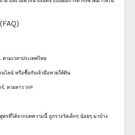
าย และไม่ควรนำเงินที่จำเป็นต่อการดำรงชีวิตมาใช้ใน
 (FAQ)
. ตามเวลาประเทศไทย
นไลน์ หรือซื้อกับเจ้ามือหวยใต้ดิน
ร์, หวยลาว VIP
ตรที่ได้จากบทความนี้ ถูกรางวัลเล็กๆ น้อยๆ มาบ้าง