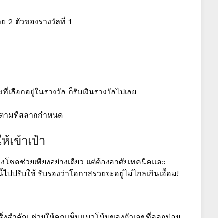
 2 ตัวของรางวัลที่ 1
ี่เลือกอยู่ในรางวัล ก็รับเงินรางวัลไปเลย
งๆ ตามที่สลากกำหนด
้เข้าเป้า
องโชคช่วยเพียงอย่างเดียว แต่ต้องอาศัยเทคนิคและ
ี้ไปปรับใช้ รับรองว่าโอกาสรวยจะอยู่ไม่ไกลเกินเอื้อม!
ิ่งสำคัญ ช่วยให้คุณเห็นแนวโน้มของตัวเลขที่ออกบ่อย