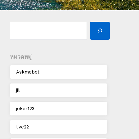
SEARCH
หมวดหมู่
Askmebet
jili
joker123
live22