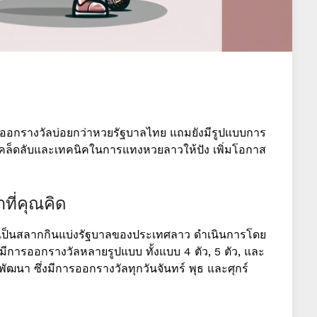
อกรางวัลบ่อยกว่าหวยรัฐบาลไทย แถมยังมีรูปแบบการ
เคล็ดลับและเทคนิคในการแทงหวยลาวให้ปัง เพิ่มโอกาส
ที่คุณคิด
” เป็นสลากกินแบ่งรัฐบาลของประเทศลาว ดำเนินการโดย
ีการออกรางวัลหลายรูปแบบ ทั้งแบบ 4 ตัว, 5 ตัว, และ
ฒนา ซึ่งมีการออกรางวัลทุกวันจันทร์ พุธ และศุกร์