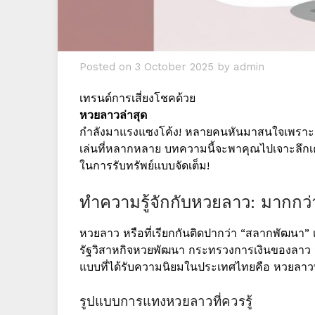
Posted on
3 October 2025
by
admin
เทรนด์การเสี่ยงโชคด้วย
หวยลาวล่าสุด
กำลังมาแรงแซงโค้ง! หลายคนหันมาสนใจเพราะอ
เล่นที่หลากหลาย บทความนี้จะพาคุณไปเจาะลึก
ในการรับทรัพย์แบบจัดเต็ม!
ทำความรู้จักกับหวยลาว: มากกว่า
หวยลาว หรือที่เรียกกันติดปากว่า “สลากพัฒนา
รัฐวิสาหกิจหวยพัฒนา กระทรวงการเงินของลาว ม
แบบที่ได้รับความนิยมในประเทศไทยคือ หวยลาวพั
รูปแบบการแทงหวยลาวที่ควรรู้