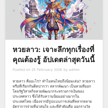
หวยลาว: เจาะลึกทุกเรื่องที่
คุณต้องรู้ อัปเดตล่าสุดวันนี้
Posted on
25 February 2026
by
admin
หวยลาว คืออะไร? ทำไมคนไทยถึงนิยมเล่น? หวยลาว
หรือที่เรียกกันติดปากว่า สลากพัฒนา เป็นหวยที่ออก
โดยรัฐวิสาหกิจหวยพัฒนากระทรวงการเงินของ
ประเทศลาว ซึ่งได้รับความนิยมอย่างมากใน
ประเทศไทย เนื่องจากมีรูปแบบการเล่นที่หลากหลาย
อัตราการจ่ายที่น่าสนใจ และที่สำคัญคือ ออกรางวัล