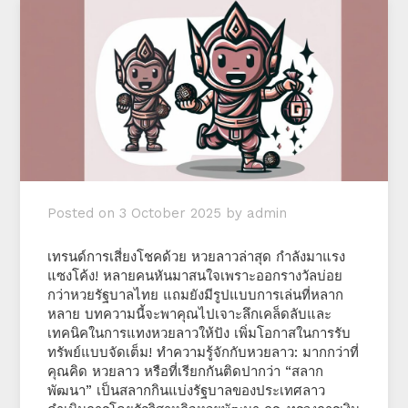
Posted on
3 October 2025
by
admin
เทรนด์การเสี่ยงโชคด้วย หวยลาวล่าสุด กำลังมาแรง
แซงโค้ง! หลายคนหันมาสนใจเพราะออกรางวัลบ่อย
กว่าหวยรัฐบาลไทย แถมยังมีรูปแบบการเล่นที่หลาก
หลาย บทความนี้จะพาคุณไปเจาะลึกเคล็ดลับและ
เทคนิคในการแทงหวยลาวให้ปัง เพิ่มโอกาสในการรับ
ทรัพย์แบบจัดเต็ม! ทำความรู้จักกับหวยลาว: มากกว่าที่
คุณคิด หวยลาว หรือที่เรียกกันติดปากว่า “สลาก
พัฒนา” เป็นสลากกินแบ่งรัฐบาลของประเทศลาว