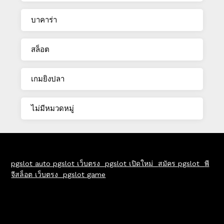
บาคาร่า
สล็อต
เกมยิงปลา
ไม่มีหมวดหมู่
pgslot auto
pgslot เว็บตรง
pgslot เปิดใหม่
สมัคร pgslot
พี
จีสล็อต เว็บตรง
pgslot game