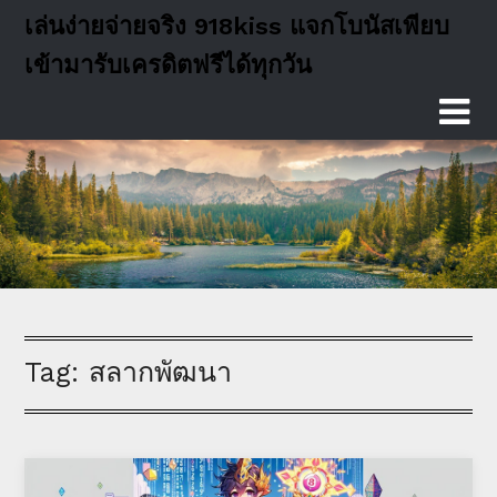
Skip
เล่นง่ายจ่ายจริง 918kiss แจกโบนัสเพียบ
to
เข้ามารับเครดิตฟรีได้ทุกวัน
content
Tag:
สลากพัฒนา