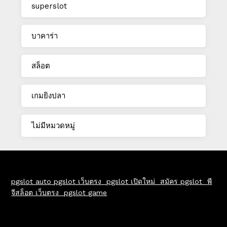
superslot
บาคาร่า
สล็อต
เกมยิงปลา
ไม่มีหมวดหมู่
pgslot auto
pgslot เว็บตรง
pgslot เปิดใหม่
สมัคร pgslot
พี
จีสล็อต เว็บตรง
pgslot game