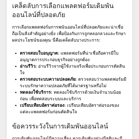
เคล็ดลับการเลือกแพลตฟอร์มเดิมพัน
ออนไลน์ที่ปลอดภัย
การเลือกแพลตฟอร์มการพนันออนไลน์ที่ปลอดภัยและน่าเชื่อ
ถือเป็นสิ่งสำคัญอย่างยิ่ง เพื่อป้องกันการถูกหลอกลวงและรักษา
ผลประโยชน์ของคุณ นี่คือเคล็ดลับบางประการ:
ตรวจสอบใบอนุญาต:
แพลตฟอร์มที่น่าเชื่อถือควรมีใบ
อนุญาตการประกอบธุรกิจอย่างถูกต้อง
อ่านรีวิว:
อ่านรีวิวจากผู้ใช้งานจริงเพื่อประกอบการตัดสิน
ใจ
ตรวจสอบระบบความปลอดภัย:
ตรวจสอบว่าแพลตฟอร์มมี
ระบบรักษาความปลอดภัยที่ได้มาตรฐานหรือไม่
ทดลองใช้บริการ:
ทดลองใช้บริการด้วยเงินจำนวนน้อย
ก่อน เพื่อทดสอบระบบและบริการ
เปรียบเทียบอัตราต่อรอง:
เปรียบเทียบอัตราต่อรองของ
แต่ละแพลตฟอร์มก่อนตัดสินใจ
ข้อควรระวังในการเดิมพันออนไลน์
การเดิมพันออนไลน์มีความเสี่ยง ควรเดิมพันอย่างมีสติและมี