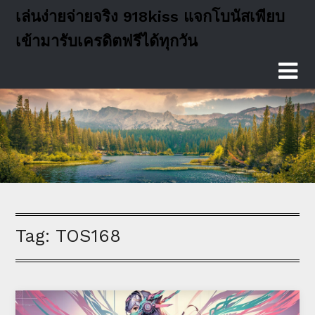
Skip
เล่นง่ายจ่ายจริง 918kiss แจกโบนัสเพียบ
to
เข้ามารับเครดิตฟรีได้ทุกวัน
content
Tag:
TOS168