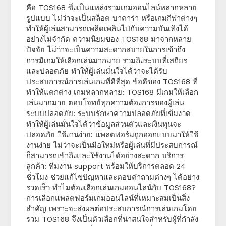
คือ TOS168 ซึ่งเป็นแหล่งรวมเกมออนไลน์หลากหลาย
รูปแบบ ไม่ว่าจะเป็นสล็อต บาคาร่า หรือเกมกีฬาต่างๆ
ทำให้ผู้เล่นสามารถเพลิดเพลินไปกับความบันเทิงได้
อย่างไม่จำกัด ความนิยมของ TOS168 มาจากหลาย
ปัจจัย ไม่ว่าจะเป็นความสะดวกสบายในการเข้าถึง
การมีเกมให้เลือกเล่นมากมาย รวมถึงระบบที่เสถียร
และปลอดภัย ทำให้ผู้เล่นมั่นใจได้ว่าจะได้รับ
ประสบการณ์การเล่นเกมที่ดีที่สุด ข้อดีของ TOS168 ที่
ทำให้แตกต่าง เกมหลากหลาย: TOS168 มีเกมให้เลือก
เล่นมากมาย ตอบโจทย์ทุกความต้องการของผู้เล่น
ระบบปลอดภัย: ระบบรักษาความปลอดภัยที่เข้มงวด
ทำให้ผู้เล่นมั่นใจได้ว่าข้อมูลส่วนตัวและเงินทุนจะ
ปลอดภัย ใช้งานง่าย: แพลตฟอร์มถูกออกแบบมาให้ใช้
งานง่าย ไม่ว่าจะเป็นมือใหม่หรือผู้เล่นที่มีประสบการณ์
ก็สามารถเข้าถึงและใช้งานได้อย่างสะดวก บริการ
ลูกค้า: ทีมงาน support พร้อมให้บริการตลอด 24
ชั่วโมง ช่วยแก้ไขปัญหาและตอบคำถามต่างๆ ได้อย่าง
รวดเร็ว ทำไมต้องเลือกเล่นเกมออนไลน์กับ TOS168?
การเลือกแพลตฟอร์มเกมออนไลน์ที่เหมาะสมเป็นสิ่ง
สำคัญ เพราะจะส่งผลต่อประสบการณ์การเล่นเกมโดย
รวม TOS168 จึงเป็นตัวเลือกที่น่าสนใจสำหรับผู้ที่กำลัง