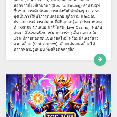
สล็อต (Slot Games) ที่มีให้เลือกเล่นมากมาย
นอกจากนี้ยังมีเกมกีฬา (Sports Betting) สำหรับผู้ที่
ชื่นชอบการเดิมพันผลการแข่งขันกีฬาต่างๆ TOS168
มุ่งเน้นการให้บริการที่ปลอดภัย ยุติธรรม และมอบ
ประสบการณ์การเล่นเกมที่ดีที่สุดแก่ผู้เล่น ประเภทเกม
ที่ TOS168 นำเสนอ คาสิโนสด (Live Casino): พบกับ
เกมคาสิโนยอดนิยม เช่น บาคาร่า รูเล็ต และแบล็ค
แจ็ค ที่ถ่ายทอดสดแบบเรียลไทม์ พร้อมดีลเลอร์สาว
สวย สล็อต (Slot Games): เลือกเล่นเกมสล็อตได้
หลากหลายรูปแบบ ทั้งสล็อตคลาสสิก…