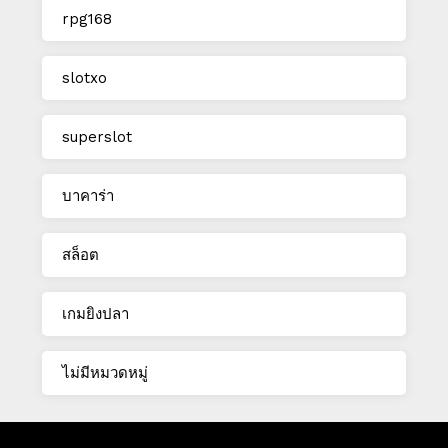
rpg168
slotxo
superslot
บาคาร่า
สล็อต
เกมยิงปลา
ไม่มีหมวดหมู่