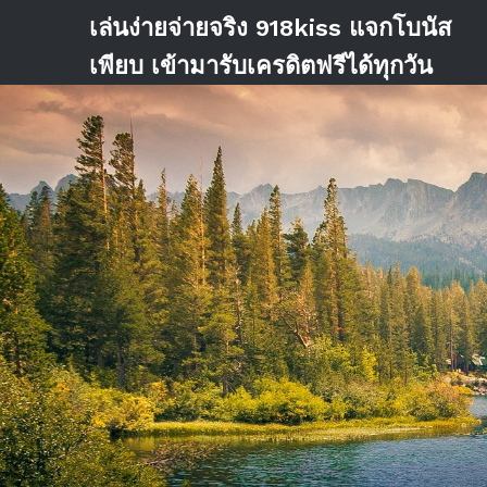
Skip
เล่นง่ายจ่ายจริง 918kiss แจกโบนัส
to
เพียบ เข้ามารับเครดิตฟรีได้ทุกวัน
content