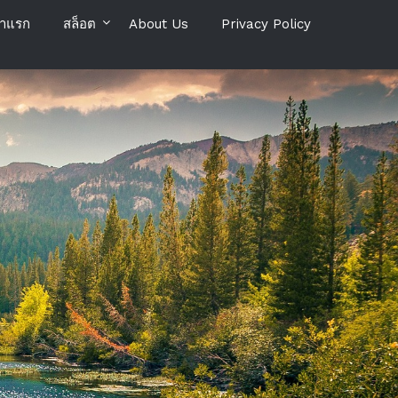
้าแรก
สล็อต
About Us
Privacy Policy