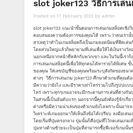
slot joker123 วิธีการเล่
Posted on
17 February 2022
by
admin
slot joker123 แนะนำขั้นตอนการเล่นเกมสล็อตเชิงวิเคราะ
ตอบสนองความต้องการของคุณได้ เพราะว่าคนเรานั้นใครๆก
สาเหตุว่าทำไมเกมสล็อตถึงเป็นเกมยอดนิยมที่ฮิตเล่นกั
โดยส่วนใหญ่แล้วก็พยายามที่เล่นเพื่อให้ได้เงินรางวัลอ
นอกเหนือจากหน้าที่หลักกับพวกเขา และในวันนี้เราก็
การเล่นเกมสล็อตนี้เพื่อให้ทุกคนได้หารายได้พิเศษ 
ของคุณ ใส่เลขบัญชีของคุณพร้อมระบุสังกัดของธนาคาร
ต่างๆ วิธีการเล่นเกม joker123 ศึกษาตัวเกมที่คุณต้อง
มีความว่ายังไง และมีราคาเท่าไหร่รวมไปถึงรูปปแบบ
ไหร่ เพราะทุกๆเกมอาจจะมีกระดานการเล่นที่ต่างกัน
ในส่วนนี้เป็นอันดับแรก นอกจากนี้คุณยังต้องรู้จักเกี่
ต่างหรือมีความน่าเล่นของตัวเกมยังไงเพราะนั้นอาจจะส
วิเคราะห์เกมออกมาให้เห็นถึงข้อได้เปรียบ ลงมือเล่น
โดยเริ่มที่ปุ่มตรงกลาง ปุ่มนั้นก็คือปุ่มที่ไว้กดเล่นเ
ปุ่มทางด้านซ้ายจะเป็นปุ่มที่สามารถซื้อฟีเจอร์เกมนั้นๆ