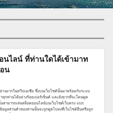
อนไลน์ ที่ท่านใดได้เข้ามาท
นอน
นอย่างมากในทวีปเอเชีย ซึ่งบนเว็บไซต์นั้นมาพร้อมกับระบบ
ทุกท่านได้อย่างร้อยเปอร์เซ็นต์ และยังยากที่จะโดนดูด
านนั้นสามารถเล่นสล็อตออนไลน์บนเว็บไซต์เว็บตรง slot
มูลส่วนตัวของท่านนั้นจะถูกดูดไปลงที่เว็บไซต์อื่นหรือถูก