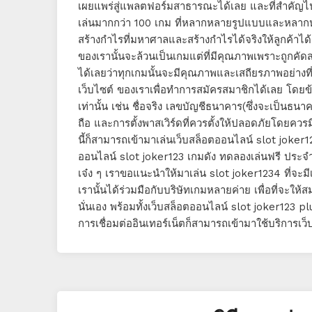
เผยแพร่สู่แพลตฟอร์มสาธารณะได้เลย และที่สำคัญไปกว
เล่นมากกว่า 100 เกม ที่หลากหลายรูปแบบและหลาก
สร้างกำไรที่มหาศาลและสร้างกำไรได้จริงให้ลูกค้าได้
ของเรานั้นจะล้วนเป็นเกมแต่ที่มีคุณภาพเพราะถูกค
ได้เลยว่าทุกเกมนั้นจะมีคุณภาพและเสถียรภาพอย่างที
เว็บไซต์ ของเราเพื่อทำการสมัครสมาชิกได้เลย โดยข้
เท่านั้น เช่น ชื่อจริง เลขบัญชีธนาคาร(ซึ่งจะเป็นธนาค
ถือ และการตั้งพาสเวิร์ดที่ควรตั้งให้ปลอดภัยโดยควรม
นี้ก็สามารถเข้ามาเล่นเว็บสล็อตออนไลน์ slot joker1
ออนไลน์ slot joker123 เกมดัง ทดลองเล่นฟรี ประจำ
เจ๋ง ๆ เราขอแนะนำให้มาเล่น slot joker1234 ที่จะมี
เรานั้นได้ร่วมมือกับบริษัทเกมหลายค่าย เพื่อที่จะให
นั่นเอง พร้อมทั้งเว็บสล็อตออนไลน์ slot joker123 plu
การเชื่อมต่ออินเทอร์เน็ตก็สามารถเข้ามาใช้บริการเ