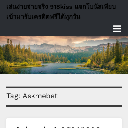
Skip
เล่นง่ายจ่ายจริง 918kiss แจกโบนัสเพียบ
to
เข้ามารับเครดิตฟรีได้ทุกวัน
content
Tag:
Askmebet