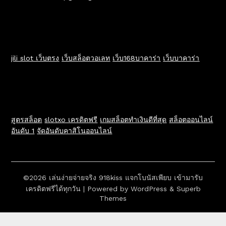
jili slot เว็บตรง
เว็บสล็อตวอเลท
เว็บ168บาคาร่า
เว็บบาคาร่า
สูตรสล็อต
slotxo เครดิตฟรี
เกมสล็อตทำเงินดีที่สุด
สล็อตออนไลน์
อันดับ 1
จัดอันดับคาสิโนออนไลน์
©2026 เล่นง่ายจ่ายจริง 918kiss แจกโบนัสเพียบ เข้ามารับ
เครดิตฟรีได้ทุกวัน
| Powered by
WordPress
&
Superb
Themes