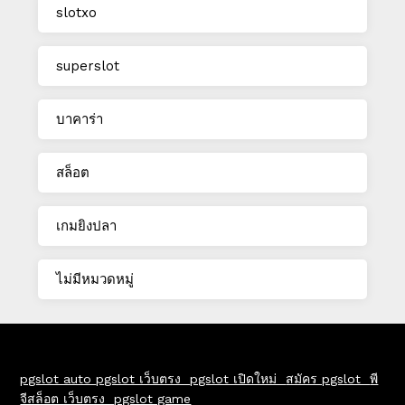
slotxo
superslot
บาคาร่า
สล็อต
เกมยิงปลา
ไม่มีหมวดหมู่
pgslot auto
pgslot เว็บตรง
pgslot เปิดใหม่
สมัคร pgslot
พี
จีสล็อต เว็บตรง
pgslot game