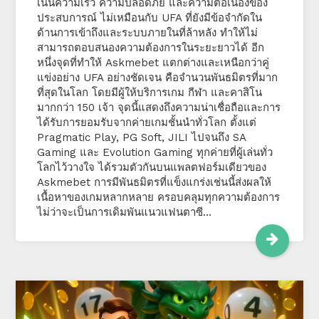
เน้นความเร็ว ความปลอดภัย และความต่อเนื่องของ
ประสบการณ์ ไม่เหมือนกับ UFA ที่ยังมีข้อจำกัดใน
ด้านการเข้าถึงและระบบภายในที่ล้าหลัง ทำให้ไม่
สามารถตอบสนองความต้องการในระยะยาวได้ อีก
หนึ่งจุดที่ทำให้ Askmebet แตกต่างและเหนือกว่าคู่
แข่งอย่าง UFA อย่างชัดเจน คือจำนวนพันธมิตรที่มาก
ที่สุดในโลก โดยมีผู้ให้บริการเกม กีฬา และคาสิโน
มากกว่า 150 เจ้า จุดนี้แสดงถึงความน่าเชื่อถือและการ
ได้รับการยอมรับจากค่ายเกมชั้นนำทั่วโลก ตั้งแต่
Pragmatic Play, PG Soft, JILI ไปจนถึง SA
Gaming และ Evolution Gaming ทุกค่ายที่ผู้เล่นทั่ว
โลกไว้วางใจ ได้รวมตัวกันบนแพลตฟอร์มเดียวของ
Askmebet การมีพันธมิตรที่แข็งแกร่งเช่นนี้ส่งผลให้
เนื้อหาของเกมหลากหลาย ครอบคลุมทุกความต้องการ
ไม่ว่าจะเป็นการเดิมพันแนวแฟนตาซี…