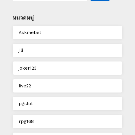
หมวดหมู่
Askmebet
jili
joker123
live22
pgslot
rpg168