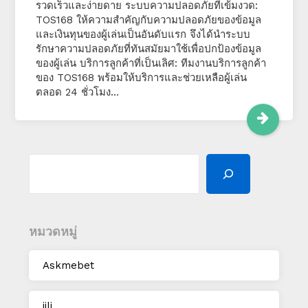
รวดเร็วและง่ายดาย ระบบความปลอดภัยที่เข้มงวด:
TOS168 ให้ความสำคัญกับความปลอดภัยของข้อมูล
และเงินทุนของผู้เล่นเป็นอันดับแรก จึงได้นำระบบ
รักษาความปลอดภัยที่ทันสมัยมาใช้เพื่อปกป้องข้อมูล
ของผู้เล่น บริการลูกค้าที่เป็นเลิศ: ทีมงานบริการลูกค้า
ของ TOS168 พร้อมให้บริการและช่วยเหลือผู้เล่น
ตลอด 24 ชั่วโมง…
SEARCH
หมวดหมู่
Askmebet
jili