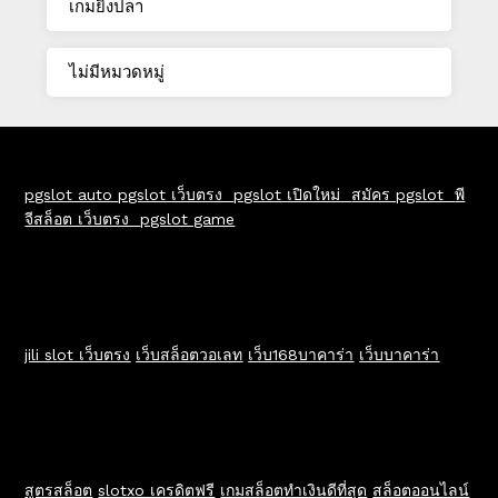
เกมยิงปลา
ไม่มีหมวดหมู่
pgslot auto
pgslot เว็บตรง
pgslot เปิดใหม่
สมัคร pgslot
พี
จีสล็อต เว็บตรง
pgslot game
jili slot เว็บตรง
เว็บสล็อตวอเลท
เว็บ168บาคาร่า
เว็บบาคาร่า
สูตรสล็อต
slotxo เครดิตฟรี
เกมสล็อตทำเงินดีที่สุด
สล็อตออนไลน์