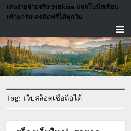
Skip
เล่นง่ายจ่ายจริง 918kiss แจกโบนัสเพียบ
to
เข้ามารับเครดิตฟรีได้ทุกวัน
content
Tag:
เว็บสล็อตเชื่อถือได้