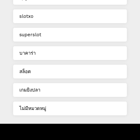
slotxo
superslot
บาคาร่า
สล็อต
เกมยิงปลา
ไม่มีหมวดหมู่