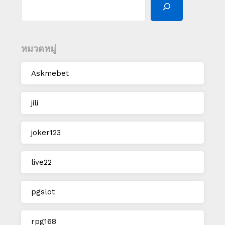
หมวดหมู่
Askmebet
jili
joker123
live22
pgslot
rpg168