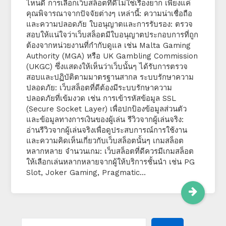
ไหนดี การเลือกเว็บสล็อตที่ดีไม่ใช่เรื่องยาก เพียงแค่
คุณพิจารณาจากปัจจัยต่างๆ เหล่านี้: ความน่าเชื่อถือ
และความปลอดภัย ใบอนุญาตและการรับรอง: ตรวจ
สอบให้แน่ใจว่าเว็บสล็อตมีใบอนุญาตประกอบการที่ถูก
ต้องจากหน่วยงานที่กำกับดูแล เช่น Malta Gaming
Authority (MGA) หรือ UK Gambling Commission
(UKGC) ซึ่งแสดงให้เห็นว่าเว็บนั้นๆ ได้รับการตรวจ
สอบและปฏิบัติตามมาตรฐานสากล ระบบรักษาความ
ปลอดภัย: เว็บสล็อตที่ดีต้องมีระบบรักษาความ
ปลอดภัยที่เข้มงวด เช่น การเข้ารหัสข้อมูล SSL
(Secure Socket Layer) เพื่อปกป้องข้อมูลส่วนตัว
และข้อมูลทางการเงินของผู้เล่น รีวิวจากผู้เล่นจริง:
อ่านรีวิวจากผู้เล่นจริงเพื่อดูประสบการณ์การใช้งาน
และความคิดเห็นเกี่ยวกับเว็บสล็อตนั้นๆ เกมสล็อต
หลากหลาย จำนวนเกม: เว็บสล็อตที่ดีควรมีเกมสล็อต
ให้เลือกเล่นหลากหลายจากผู้ให้บริการชั้นนำ เช่น PG
Slot, Joker Gaming, Pragmatic…
SEARCH