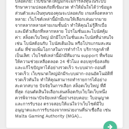
ปลอดภัย: เว็บขนาดใหญ่มักจะมีการลงทุนในระบบ
รักษาความปลอดภัยที่เข้มงวด ทำให้มั่นใจได้ว่าข้อมูล
ส่วนตัวและเงินทุนของคุณจะปลอดภัย เกมสล็อตหลาก
หลาย: เว็บไซต์เหล่านี้มักมีเกมให้เลือกเล่นมากมาย
จากหลากหลายค่ายเกมชั้นนำ ทำให้คุณไม่รู้สึกเบื่อ
และมีตัวเลือกที่หลากหลาย โปรโมชั่นและโบนัสคุ้ม
ค่า: สล็อตเว็บใหญ่ มักมีโปรโมชั่นและโบนัสที่น่าสนใจ
เช่น โบนัสต้อนรับ โบนัสเติมเงิน หรือโปรแกรมสะสม
แต้ม ที่ช่วยเพิ่มโอกาสในการทำกำไร บริการลูกค้าที่
เป็นเลิศ: เว็บไซต์เหล่านี้มักมีทีมงาน support ที่พร้อม
ให้ความช่วยเหลือตลอด 24 ชั่วโมง ตอบทุกข้อสงสัย
และแก้ไขปัญหาได้อย่างรวดเร็ว ระบบฝาก-ถอนที่
รวดเร็ว: เว็บขนาดใหญ่มักมีระบบฝาก-ถอนอัตโนมัติที่
รวดเร็วทันใจ ทำให้คุณสามารถทำรายการได้อย่าง
สะดวกสบาย ปัจจัยในการเลือก สล็อตเว็บใหญ่ ที่ดี
ที่สุด ก่อนตัดสินใจเลือกเล่นสล็อตกับเว็บใดเว็บหนึ่ง
ควรพิจารณาปัจจัยเหล่านี้อย่างรอบคอบ: ใบอนุญาต
และการรับรอง ตรวจสอบให้แน่ใจว่าเว็บไซต์มีใบ
อนุญาตและการรับรองจากหน่วยงานที่น่าเชื่อถือ เช่น
Malta Gaming Authority (MGA)…