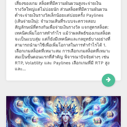
เสี่ยงของเกม สล็อตที่มีความผันผวนสูงจะจ่ายเงิน
รางวัลใหญ่แต่ไม่บ่อยนัก ส่วนสล็อตที่มีความผันผวน
ต่ำจะจ่ายเงินรางวัลเล็กน้อยแต่บ่อยครั้ง Paylines
(เส้นจ่ายเงิน): จำนวนเส้นที่ระบบจะตรวจสอบ
สัญลักษณ์ที่ตรงกันเพื่อจ่ายเงินรางวัล แจกสูตรสล็อต:
เทคนิคเพิ่มโอกาสทำกำไร แม้ว่าผลลัพธ์ของเกมสล็อต
จะเป็นแบบสุ่ม แต่ก็ยังมีเทคนิคและกลยุทธ์บางอย่างที่
สามารถนำมาใช้เพื่อเพิ่มโอกาสในการทำกำไรได้ 1.
เลือกเกมสล็อตที่เหมาะสม การเลือกเกมสล็อตที่เหมาะ
สมเป็นขั้นตอนแรกที่สำคัญ พิจารณาปัจจัยต่างๆ เช่น
RTP, Volatility และ Paylines เลือกเกมที่มี RTP สูง
และ…