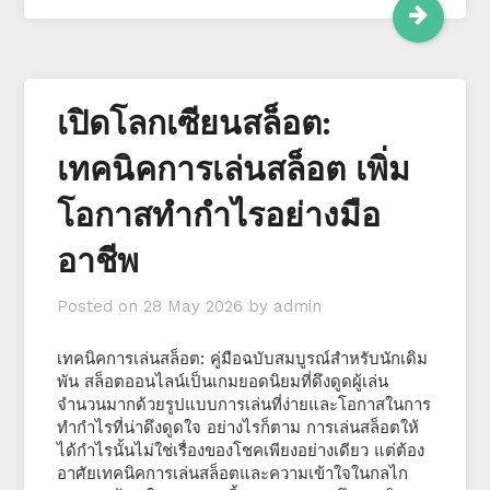
เปิดโลกเซียนสล็อต:
เทคนิคการเล่นสล็อต เพิ่ม
โอกาสทำกำไรอย่างมือ
อาชีพ
Posted on
28 May 2026
by
admin
เทคนิคการเล่นสล็อต: คู่มือฉบับสมบูรณ์สำหรับนักเดิม
พัน สล็อตออนไลน์เป็นเกมยอดนิยมที่ดึงดูดผู้เล่น
จำนวนมากด้วยรูปแบบการเล่นที่ง่ายและโอกาสในการ
ทำกำไรที่น่าดึงดูดใจ อย่างไรก็ตาม การเล่นสล็อตให้
ได้กำไรนั้นไม่ใช่เรื่องของโชคเพียงอย่างเดียว แต่ต้อง
อาศัยเทคนิคการเล่นสล็อตและความเข้าใจในกลไก