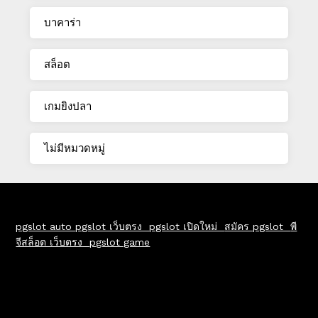
บาคาร่า
สล็อต
เกมยิงปลา
ไม่มีหมวดหมู่
pgslot auto
pgslot เว็บตรง
pgslot เปิดใหม่
สมัคร pgslot
พี
จีสล็อต เว็บตรง
pgslot game