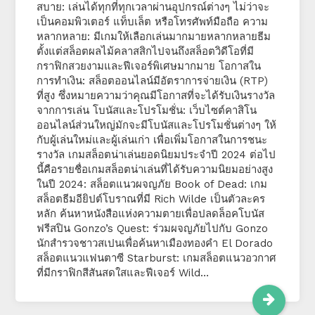
สบาย: เล่นได้ทุกที่ทุกเวลาผ่านอุปกรณ์ต่างๆ ไม่ว่าจะ
เป็นคอมพิวเตอร์ แท็บเล็ต หรือโทรศัพท์มือถือ ความ
หลากหลาย: มีเกมให้เลือกเล่นมากมายหลากหลายธีม
ตั้งแต่สล็อตผลไม้คลาสสิกไปจนถึงสล็อตวิดีโอที่มี
กราฟิกสวยงามและฟีเจอร์พิเศษมากมาย โอกาสใน
การทำเงิน: สล็อตออนไลน์มีอัตราการจ่ายเงิน (RTP)
ที่สูง ซึ่งหมายความว่าคุณมีโอกาสที่จะได้รับเงินรางวัล
จากการเล่น โบนัสและโปรโมชั่น: เว็บไซต์คาสิโน
ออนไลน์ส่วนใหญ่มักจะมีโบนัสและโปรโมชั่นต่างๆ ให้
กับผู้เล่นใหม่และผู้เล่นเก่า เพื่อเพิ่มโอกาสในการชนะ
รางวัล เกมสล็อตน่าเล่นยอดนิยมประจำปี 2024 ต่อไป
นี้คือรายชื่อเกมสล็อตน่าเล่นที่ได้รับความนิยมอย่างสูง
ในปี 2024: สล็อตแนวผจญภัย Book of Dead: เกม
สล็อตธีมอียิปต์โบราณที่มี Rich Wilde เป็นตัวละคร
หลัก ค้นหาหนังสือแห่งความตายเพื่อปลดล็อคโบนัส
ฟรีสปิน Gonzo’s Quest: ร่วมผจญภัยไปกับ Gonzo
นักสำรวจชาวสเปนเพื่อค้นหาเมืองทองคำ El Dorado
สล็อตแนวแฟนตาซี Starburst: เกมสล็อตแนวอวกาศ
ที่มีกราฟิกสีสันสดใสและฟีเจอร์ Wild…