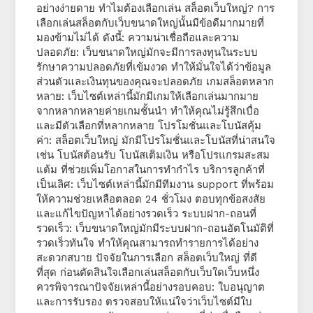
อย่างง่ายดาย ทำไมต้องเลือกเล่น สล็อตเว็บใหญ่? การ
เลือกเล่นสล็อตกับเว็บขนาดใหญ่นั้นมีข้อดีมากมายที่
มองข้ามไม่ได้ ดังนี้: ความน่าเชื่อถือและความ
ปลอดภัย: เว็บขนาดใหญ่มักจะมีการลงทุนในระบบ
รักษาความปลอดภัยที่เข้มงวด ทำให้มั่นใจได้ว่าข้อมูล
ส่วนตัวและเงินทุนของคุณจะปลอดภัย เกมสล็อตหลาก
หลาย: เว็บไซต์เหล่านี้มักมีเกมให้เลือกเล่นมากมาย
จากหลากหลายค่ายเกมชั้นนำ ทำให้คุณไม่รู้สึกเบื่อ
และมีตัวเลือกที่หลากหลาย โปรโมชั่นและโบนัสคุ้ม
ค่า: สล็อตเว็บใหญ่ มักมีโปรโมชั่นและโบนัสที่น่าสนใจ
เช่น โบนัสต้อนรับ โบนัสเติมเงิน หรือโปรแกรมสะสม
แต้ม ที่ช่วยเพิ่มโอกาสในการทำกำไร บริการลูกค้าที่
เป็นเลิศ: เว็บไซต์เหล่านี้มักมีทีมงาน support ที่พร้อม
ให้ความช่วยเหลือตลอด 24 ชั่วโมง ตอบทุกข้อสงสัย
และแก้ไขปัญหาได้อย่างรวดเร็ว ระบบฝาก-ถอนที่
รวดเร็ว: เว็บขนาดใหญ่มักมีระบบฝาก-ถอนอัตโนมัติที่
รวดเร็วทันใจ ทำให้คุณสามารถทำรายการได้อย่าง
สะดวกสบาย ปัจจัยในการเลือก สล็อตเว็บใหญ่ ที่ดี
ที่สุด ก่อนตัดสินใจเลือกเล่นสล็อตกับเว็บใดเว็บหนึ่ง
ควรพิจารณาปัจจัยเหล่านี้อย่างรอบคอบ: ใบอนุญาต
และการรับรอง ตรวจสอบให้แน่ใจว่าเว็บไซต์มีใบ