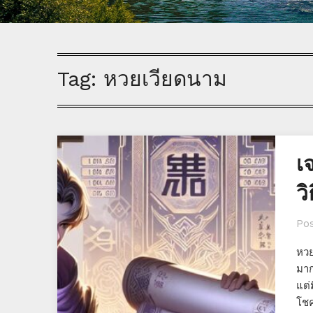
Tag:
หวยเวียดนาม
เ
ว
Po
หวย
มาก
แต่
โชค