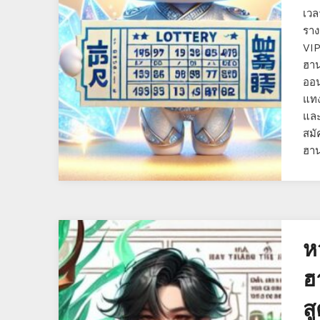
เวล
ราง
VIP
ฮาน
ออน
แทง
และ
สมั
ฮาน
ห
ฮ
สู