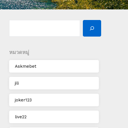
SEARCH
หมวดหมู่
Askmebet
jili
joker123
live22