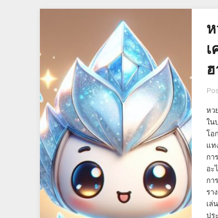
ห
เ
ฮ
Po
หวย
ในป
โอก
แทง
การ
อะไ
การ
ราง
เล่
ประ