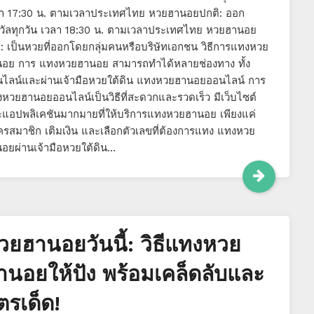
า 17:30 น. ตามเวลาประเทศไทย หวยฮานอยปกติ: ออก
วัลทุกวัน เวลา 18:30 น. ตามเวลาประเทศไทย หวยฮานอย
: เป็นหวยที่ออกโดยกลุ่มคนหรือบริษัทเอกชน วิธีการแทงหวย
อย การ แทงหวยฮานอย สามารถทำได้หลายช่องทาง ทั้ง
ไลน์และผ่านเจ้ามือหวยใต้ดิน แทงหวยฮานอยออนไลน์ การ
หวยฮานอยออนไลน์เป็นวิธีที่สะดวกและรวดเร็ว มีเว็บไซต์
แอปพลิเคชันมากมายที่ให้บริการแทงหวยฮานอย เพียงแค่
ครสมาชิก เติมเงิน และเลือกตัวเลขที่ต้องการแทง แทงหวย
อยผ่านเจ้ามือหวยใต้ดิน…
วยฮานอยวันนี้: วิธีแทงหวย
านอยให้ปัง พร้อมเคล็ดลับและ
ตรเด็ด!