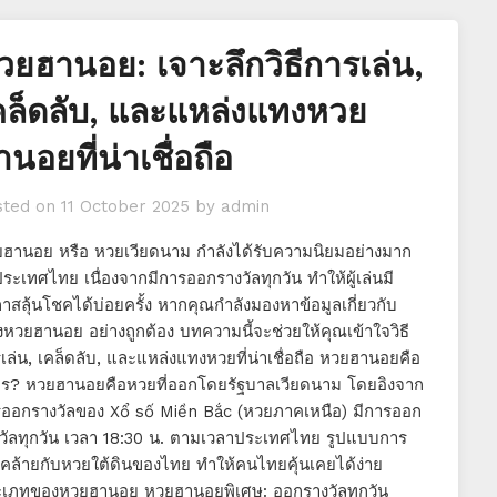
วยฮานอย: เจาะลึกวิธีการเล่น,
คล็ดลับ, และแหล่งแทงหวย
านอยที่น่าเชื่อถือ
sted on
11 October 2025
by
admin
ฮานอย หรือ หวยเวียดนาม กำลังได้รับความนิยมอย่างมาก
ระเทศไทย เนื่องจากมีการออกรางวัลทุกวัน ทำให้ผู้เล่นมี
าสลุ้นโชคได้บ่อยครั้ง หากคุณกำลังมองหาข้อมูลเกี่ยวกับ
หวยฮานอย อย่างถูกต้อง บทความนี้จะช่วยให้คุณเข้าใจวิธี
เล่น, เคล็ดลับ, และแหล่งแทงหวยที่น่าเชื่อถือ หวยฮานอยคือ
ร? หวยฮานอยคือหวยที่ออกโดยรัฐบาลเวียดนาม โดยอิงจาก
ออกรางวัลของ Xổ số Miền Bắc (หวยภาคเหนือ) มีการออก
วัลทุกวัน เวลา 18:30 น. ตามเวลาประเทศไทย รูปแบบการ
นคล้ายกับหวยใต้ดินของไทย ทำให้คนไทยคุ้นเคยได้ง่าย
เภทของหวยฮานอย หวยฮานอยพิเศษ: ออกรางวัลทุกวัน