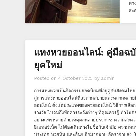
ทาง
สะด
แทงหวยออนไลน์: คู่มือฉบ
ยุคใหม่
Posted on
4 October 2025
by
admin
การแทงหวยเป็นกิจกรรมยอดนิยมที่อยู่คู่กับสังคมไท
สู่การแทงหวยออนไลน์ที่สะดวกสบายและหลากหลายยิ่ง
ออนไลน์ ตั้งแต่ประเภทของหวยออนไลน์ วิธีการเลือกเ
รางวัล ไปจนถึงข้อควรระวังต่างๆ ที่คุณควรรู้ ทำ
อย่างแพร่หลายด้วยเหตุผลหลายประการ: ความสะดวกสบ
อินเทอร์เน็ต ไม่ต้องเดินทางไปซื้อกับเจ้ามือ ความ
ประเทศ หวยหุ้น และอื่นๆ อีกมากมาย อัตราจ่ายสูง: