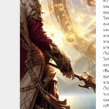
ควา
ปลอ
คุณ
โฟน
สะด
และ
หวย
หวย
มาต
เว็
โปร
ออน
เชื
ทุน
หวย
เว็
ระบ
ปลอ
เปร