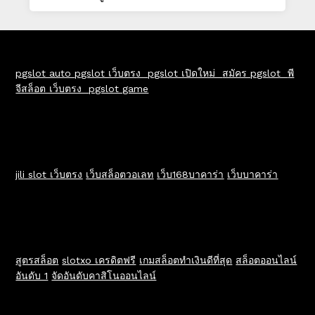
pgslot auto
pgslot เว็บตรง
pgslot เปิดใหม่
สมัคร pgslot
พี
จีสล็อต เว็บตรง
pgslot game
jili slot เว็บตรง
เว็บสล็อตวอเลท
เว็บ168บาคาร่า
เว็บบาคาร่า
สูตรสล็อต
slotxo เครดิตฟรี
เกมสล็อตทำเงินดีที่สุด
สล็อตออนไลน์
อันดับ 1
จัดอันดับคาสิโนออนไลน์