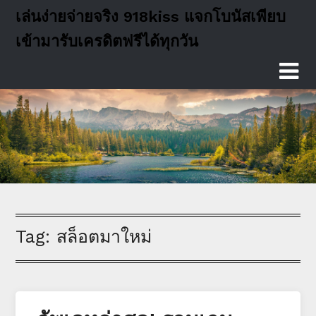
Skip
เล่นง่ายจ่ายจริง 918kiss แจกโบนัสเพียบ
to
เข้ามารับเครดิตฟรีได้ทุกวัน
content
Tag:
สล็อตมาใหม่