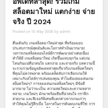
อัพเดทล่าสุด! รวมเกม
สล็อตมาใหม่ แตกง่าย จ่าย
จริง ปี 2024
Posted on
15 May 2026
by
admin
ตื่นเต้นกับ เกมสล็อตมาใหม่ล่าสุด ที่พร้อมมอบ
ประสบการณ์สุดมันส์และโอกาสทำเงินมากมาย!
วงการเกมสล็อตออนไลน์มีการพัฒนาอย่างต่อเนื่อง
ทำให้มี เกมสล็อตมาใหม่ เกิดขึ้นแทบทุกวัน แต่เกม
ไหนกันแน่ที่น่าสนใจ แตกง่าย และจ่ายจริง บทความนี้
จะรวบรวมข้อมูลอัพเดทล่าสุดเกี่ยวกับเกมสล็อตใหม่ๆ
ที่คุณไม่ควรพลาด พร้อมเคล็ดลับการเลือกเกมให้
เหมาะกับสไตล์การเล่นของคุณ ทำไมต้องลองเล่นเกม
สล็อตใหม่ๆ? การลองเล่นเกมสล็อตใหม่ๆ มีข้อดี
มากมาย ไม่ว่าจะเป็น: ความสดใหม่และความหลาก
หลาย: เกมใหม่ๆ มักมาพร้อมธีมที่น่าสนใจ กราฟิก
สวยงาม และฟีเจอร์พิเศษที่แตกต่างจากเกมเก่าๆ
ทำให้คุณไม่รู้สึกเบื่อ โอกาสในการค้นพบเกมที่ใช่: การ