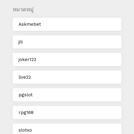
หมวดหมู่
Askmebet
jili
joker123
live22
pgslot
rpg168
slotxo