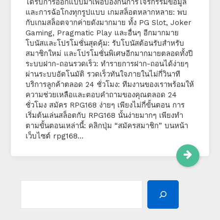
ได้รับการออกแบบมาเพื่อป้องกันการโจรกรรมข้อมูล
และการฉ้อโกงทุกรูปแบบ เกมสล็อตหลากหลาย: พบ
กับเกมสล็อตจากค่ายดังมากมาย ทั้ง PG Slot, Joker
Gaming, Pragmatic Play และอื่นๆ อีกมากมาย
โบนัสและโปรโมชั่นสุดคุ้ม: รับโบนัสต้อนรับสำหรับ
สมาชิกใหม่ และโปรโมชั่นพิเศษอีกมากมายตลอดทั้งปี
ระบบฝาก-ถอนรวดเร็ว: ทำรายการฝาก-ถอนได้ง่ายๆ
ผ่านระบบอัตโนมัติ รวดเร็วทันใจภายในไม่กี่วินาที
บริการลูกค้าตลอด 24 ชั่วโมง: ทีมงานของเราพร้อมให้
ความช่วยเหลือและตอบคำถามของคุณตลอด 24
ชั่วโมง สมัคร RPG168 ง่ายๆ เพียงไม่กี่ขั้นตอน การ
เริ่มต้นเล่นสล็อตกับ RPG168 นั้นง่ายมากๆ เพียงทำ
ตามขั้นตอนเหล่านี้: คลิกปุ่ม “สมัครสมาชิก” บนหน้า
เว็บไซต์ rpg168…
SEARCH