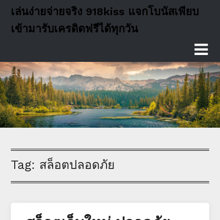
Skip
เล่นง่ายจ่ายจริง 918kiss แจกโบนัสเพียบ
to
เข้ามารับเครดิตฟรีได้ทุกวัน
content
Tag:
สล็อตปลอดภัย