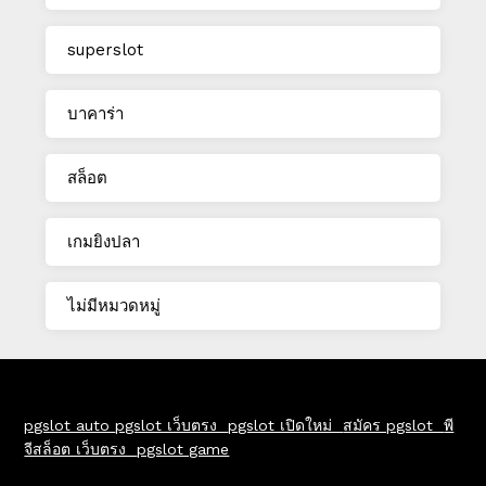
superslot
บาคาร่า
สล็อต
เกมยิงปลา
ไม่มีหมวดหมู่
pgslot auto
pgslot เว็บตรง
pgslot เปิดใหม่
สมัคร pgslot
พี
จีสล็อต เว็บตรง
pgslot game