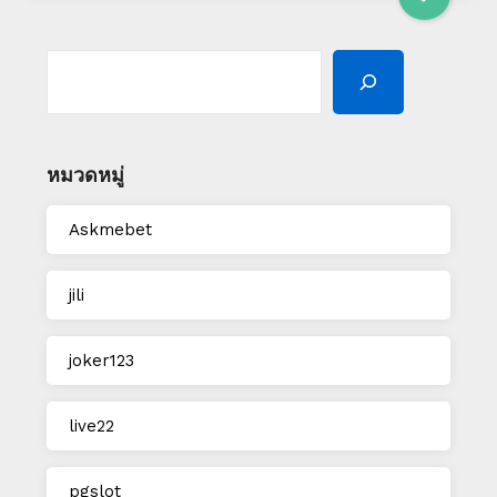
SEARCH
หมวดหมู่
Askmebet
jili
joker123
live22
pgslot