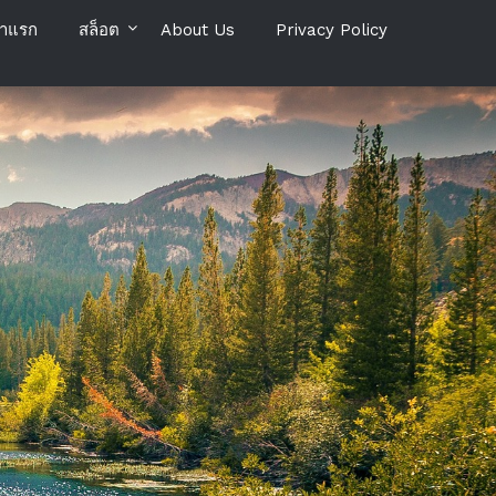
้าแรก
สล็อต
About Us
Privacy Policy