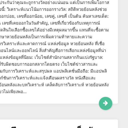
ประกันว่าคุณจะถูกรางวัลอย่างแน่นอน แต่เป็นการเพิ่มโอกาส
นี้: วิเคราะห์แนวโน้มการออกรางวัล: สถิติหวยย้อนหลังช่วย
ออกบ่อย, เลขที่ออกน้อย, เลขคู่, เลขคี่ เป็นต้น ค้นหาเลขเด็ด:
 เลขที่เคยออกในวันสำคัญ, เลขที่เกี่ยวข้องกับเหตุการณ์
ดสินใจเลือกซื้อเลขได้อย่างมีเหตุผลมากขึ้น แทนที่จะซื้อตาม
ารศึกษาหวยย้อนหลังเป็นการเพิ่มความท้าทายและความ
วิเคราะห์และคาดการณ์ แหล่งข้อมูล หวยย้อนหลัง ที่เชื่อ
งออนไลน์และออฟไลน์ สิ่งสำคัญคือการเลือกแหล่งข้อมูลที่น่า
แหล่งข้อมูลที่นิยม: เว็บไซต์สำนักงานสลากกินแบ่งรัฐบาล:
ยงานที่รับผิดชอบการออกสลากโดยตรง เว็บไซต์ข่าวสารและ
มกับการวิเคราะห์และสรุปผล แอปพลิเคชั่นมือถือ: มีแอปพลิ
งก์ชันการวิเคราะห์และแจ้งเตือนผลรางวัล หนังสือและ
ย้อนหลังและบทวิเคราะห์ เคล็ดลับการวิเคราะห์ หวยย้อนหลัง
ียวไม่เพียงพอ…