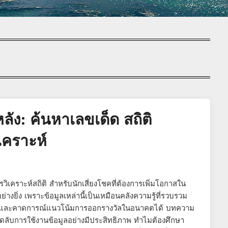
ัง: ค้นหาเลขเด็ด สถิติ
เคราะห์
ิเคราะห์สถิติ สำหรับนักเสี่ยงโชคที่ต้องการเพิ่มโอกาสใน
างยิ่ง เพราะข้อมูลเหล่านี้เป็นเหมือนคลังความรู้ที่รวบรวม
าะห์และคาดการณ์แนวโน้มการออกรางวัลในอนาคตได้ บทความ
ดลับการใช้งานข้อมูลอย่างมีประสิทธิภาพ ทำไมต้องศึกษา