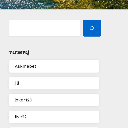
SEARCH
หมวดหมู่
Askmebet
jili
joker123
live22