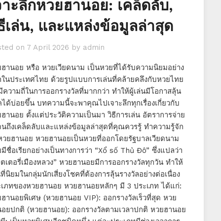
จาะลึกหวยฮานอย: เคล็ดลับ,
ิธีเล่น, และแหล่งข้อมูลล่าสุด
sted on
7 April 2026
by
admin
ฮานอย หรือ หวยเวียดนาม เป็นหวยที่ได้รับความนิยมอย่าง
ในประเทศไทย ด้วยรูปแบบการเล่นที่คล้ายคลึงกับหวยไทย
มีความถี่ในการออกรางวัลที่มากกว่า ทำให้ผู้เล่นมีโอกาสลุ้น
ได้บ่อยขึ้น บทความนี้จะพาคุณไปเจาะลึกทุกเรื่องเกี่ยวกับ
ฮานอย ตั้งแต่ประวัติความเป็นมา วิธีการเล่น อัตราการจ่าย
นถึงเคล็ดลับและแหล่งข้อมูลล่าสุดที่คุณควรรู้ ทำความรู้จัก
หวยฮานอย หวยฮานอยเป็นหวยที่ออกโดยรัฐบาลเวียดนาม
มีชื่อเรียกอย่างเป็นทางการว่า “Xổ số Thủ Đô” ซึ่งแปลว่า
ตเตอรี่เมืองหลวง” หวยฮานอยมีการออกรางวัลทุกวัน ทำให้
ที่นิยมในกลุ่มนักเสี่ยงโชคที่ต้องการลุ้นรางวัลอย่างต่อเนื่อง
เภทของหวยฮานอย หวยฮานอยหลักๆ มี 3 ประเภท ได้แก่:
ฮานอยพิเศษ (หวยฮานอย VIP): ออกรางวัลเร็วที่สุด หวย
อยปกติ (หวยฮานอย): ออกรางวัลตามเวลาปกติ หวยฮานอย