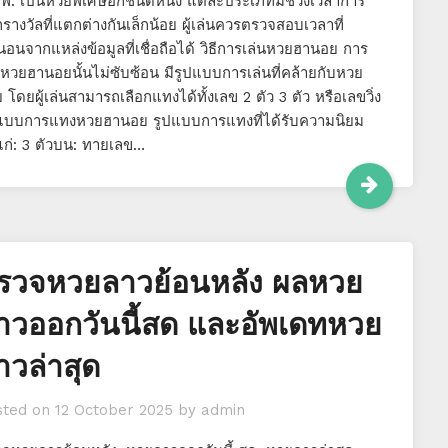
อพี: เป็นหวยพิเศษอีกชนิดหนึ่ง แต่ละประเภทมีช่วงเวลาการ
รางวัลที่แตกต่างกันเล็กน้อย ผู้เล่นควรตรวจสอบเวลาที่
นอนจากแหล่งข้อมูลที่เชื่อถือได้ วิธีการเล่นหวยฮานอย การ
นหวยฮานอยนั้นไม่ซับซ้อน มีรูปแบบการเล่นที่คล้ายกับหวย
 โดยผู้เล่นสามารถเลือกแทงได้ทั้งเลข 2 ตัว 3 ตัว หรือเลขวิ่ง
แบบการแทงหวยฮานอย รูปแบบการแทงที่ได้รับความนิยม
แก่: 3 ตัวบน: ทายเลข…
รวจหวยลาวย้อนหลัง ผลหวย
าวออกวันนี้สด และอัพเดทหวย
าวล่าสุด
sted on
12 October 2025
by
admin