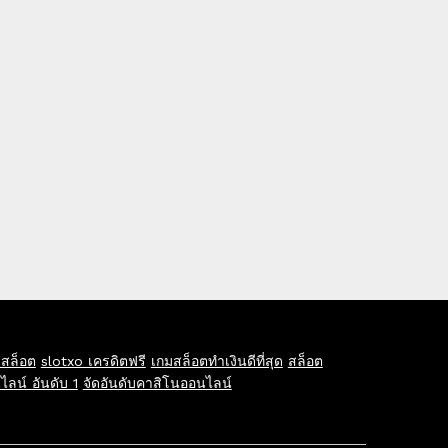
รสล็อต
slotxo เครดิตฟรี
เกมสล็อตทำเงินดีที่สุด
สล็อต
ไลน์ อันดับ 1
จัดอันดับคาสิโนออนไลน์