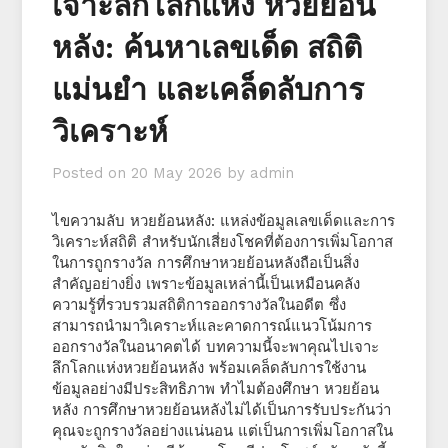
เจาะลึกโลกแห่ง หวยย้อน
หลัง: ค้นหาเลขเด็ด สถิติ
แม่นยำ และเคล็ดลับการ
วิเคราะห์
Posted on
20 May 2026
by
admin
ไขความลับ หวยย้อนหลัง: แหล่งข้อมูลเลขเด็ดและการ
วิเคราะห์สถิติ สำหรับนักเสี่ยงโชคที่ต้องการเพิ่มโอกาส
ในการถูกรางวัล การศึกษาหวยย้อนหลังถือเป็นสิ่ง
สำคัญอย่างยิ่ง เพราะข้อมูลเหล่านี้เป็นเหมือนคลัง
ความรู้ที่รวบรวมสถิติการออกรางวัลในอดีต ซึ่ง
สามารถนำมาวิเคราะห์และคาดการณ์แนวโน้มการ
ออกรางวัลในอนาคตได้ บทความนี้จะพาคุณไปเจาะ
ลึกโลกแห่งหวยย้อนหลัง พร้อมเคล็ดลับการใช้งาน
ข้อมูลอย่างมีประสิทธิภาพ ทำไมต้องศึกษา หวยย้อน
หลัง การศึกษาหวยย้อนหลังไม่ได้เป็นการรับประกันว่า
คุณจะถูกรางวัลอย่างแน่นอน แต่เป็นการเพิ่มโอกาสใน