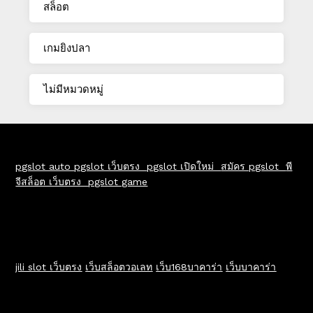
สล็อต
เกมยิงปลา
ไม่มีหมวดหมู่
pgslot auto
pgslot เว็บตรง
pgslot เปิดใหม่
สมัคร pgslot
พี
จีสล็อต เว็บตรง
pgslot game
jili slot เว็บตรง
เว็บสล็อตวอเลท
เว็บ168บาคาร่า
เว็บบาคาร่า