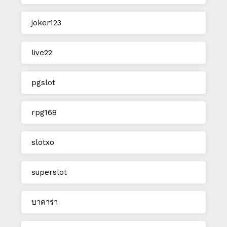
joker123
live22
pgslot
rpg168
slotxo
superslot
บาคาร่า