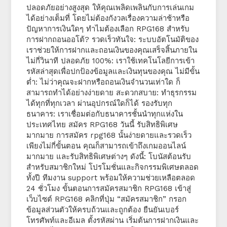
ปลอดภัยอย่างสูงสุด ให้คุณเพลิดเพลินกับการเล่นเกม
ได้อย่างเต็มที่ โดยไม่ต้องกังวลเรื่องความล่าช้าหรือ
ปัญหาการเงินใดๆ ทำไมต้องเลือก RPG168 สำหรับ
การฝากถอนออโต้? รวดเร็วทันใจ: ระบบอัตโนมัติของ
เราช่วยให้การฝากและถอนเงินของคุณเสร็จสิ้นภายใน
ไม่กี่วินาที ปลอดภัย 100%: เราใช้เทคโนโลยีการเข้า
รหัสล่าสุดเพื่อปกป้องข้อมูลและเงินทุนของคุณ ไม่มีขั้น
ต่ำ: ไม่ว่าคุณจะฝากหรือถอนเงินจำนวนเท่าใด ก็
สามารถทำได้อย่างง่ายดาย สะดวกสบาย: ทำธุรกรรม
ได้ทุกที่ทุกเวลา ผ่านอุปกรณ์ใดก็ได้ รองรับทุก
ธนาคาร: เราเชื่อมต่อกับธนาคารชั้นนำทุกแห่งใน
ประเทศไทย สมัคร RPG168 วันนี้ รับสิทธิพิเศษ
มากมาย การสมัคร rpg168 นั้นง่ายดายและรวดเร็ว
เพียงไม่กี่ขั้นตอน คุณก็สามารถเข้าถึงเกมออนไลน์
มากมาย และรับสิทธิพิเศษต่างๆ ดังนี้: โบนัสต้อนรับ
สำหรับสมาชิกใหม่ โปรโมชั่นและกิจกรรมพิเศษตลอด
ทั้งปี ทีมงาน support พร้อมให้ความช่วยเหลือตลอด
24 ชั่วโมง ขั้นตอนการสมัครสมาชิก RPG168 เข้าสู่
เว็บไซต์ RPG168 คลิกที่ปุ่ม “สมัครสมาชิก” กรอก
ข้อมูลส่วนตัวให้ครบถ้วนและถูกต้อง ยืนยันเบอร์
โทรศัพท์และอีเมล ตั้งรหัสผ่าน เริ่มต้นการฝากเงินและ