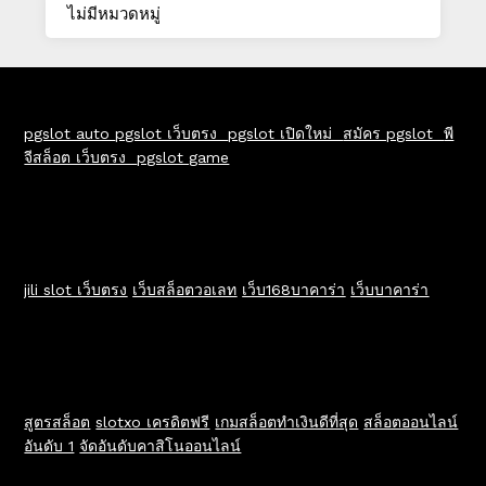
ไม่มีหมวดหมู่
pgslot auto
pgslot เว็บตรง
pgslot เปิดใหม่
สมัคร pgslot
พี
จีสล็อต เว็บตรง
pgslot game
jili slot เว็บตรง
เว็บสล็อตวอเลท
เว็บ168บาคาร่า
เว็บบาคาร่า
สูตรสล็อต
slotxo เครดิตฟรี
เกมสล็อตทำเงินดีที่สุด
สล็อตออนไลน์
อันดับ 1
จัดอันดับคาสิโนออนไลน์