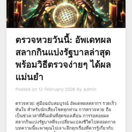
ตรวจหวยวันนี้: อัพเดทผล
สลากกินแบ่งรัฐบาลล่าสุด
พร้อมวิธีตรวจง่ายๆ ได้ผล
แม่นยำ
Posted on
13 February 2026
by
admin
ตรวจหวย: คู่มือฉบับสมบูรณ์ อัพเดทผลสลากฯ รวดเร็ว
ทันใจ สำหรับนักเสี่ยงโชคทุกท่าน การตรวจหวย ถือ
เป็นช่วงเวลาที่ตื่นเต้นที่สุดของเดือน การรอคอยผล
สลากกินแบ่งรัฐบาลที่จะเปลี่ยนแปลงชีวิตไปตลอดกาล
บทความนี้จะพาคุณไปเจาะลึกทุกเรื่องที่ควรรู้เกี่ยวกับ