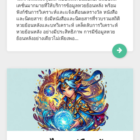
เคชั่นมากมายที่ให้บริการข้อมูลหวยย้อนหลัง พร้อม
ฟังก์ชันการวิเคราะห์และแจ้งเตือนผลรางวัล หนังสือ
และนิตยสาร: ยังมีหนังสือและนิตยสารที่รวบรวมสถิติ
หวยย้อนหลังและบทวิเคราะห์ เคล็ดลับการวิเคราะห์
หวยย้อนหลัง อย่างมีประสิทธิภาพ การมีข้อมูลหวย
ย้อนหลังอย่างเดียวไม่เพียงพอ…