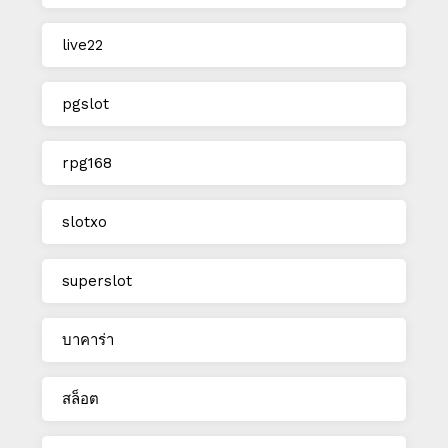
live22
pgslot
rpg168
slotxo
superslot
บาคาร่า
สล็อต