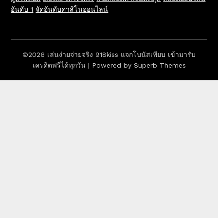
อันดับ 1
จัดอันดับคาสิโนออนไลน์
©2026 เล่นง่ายจ่ายจริง 918kiss แจกโบนัสเพียบ เข้ามารับ
เครดิตฟรีได้ทุกวัน
| Powered by
Superb Themes