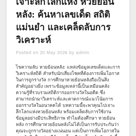
เจาะลึกโลกแห่ง หวยย้อน
หลัง: ค้นหาเลขเด็ด สถิติ
แม่นยำ และเคล็ดลับการ
วิเคราะห์
Posted on
20 May 2026
by
admin
ไขความลับ หวยย้อนหลัง: แหล่งข้อมูลเลขเด็ดและการ
วิเคราะห์สถิติ สำหรับนักเสี่ยงโชคที่ต้องการเพิ่มโอกาส
ในการถูกรางวัล การศึกษาหวยย้อนหลังถือเป็นสิ่ง
สำคัญอย่างยิ่ง เพราะข้อมูลเหล่านี้เป็นเหมือนคลัง
ความรู้ที่รวบรวมสถิติการออกรางวัลในอดีต ซึ่ง
สามารถนำมาวิเคราะห์และคาดการณ์แนวโน้มการ
ออกรางวัลในอนาคตได้ บทความนี้จะพาคุณไปเจาะ
ลึกโลกแห่งหวยย้อนหลัง พร้อมเคล็ดลับการใช้งาน
ข้อมูลอย่างมีประสิทธิภาพ ทำไมต้องศึกษา หวยย้อน
หลัง การศึกษาหวยย้อนหลังไม่ได้เป็นการรับประกันว่า
คุณจะถูกรางวัลอย่างแน่นอน แต่เป็นการเพิ่มโอกาสใน