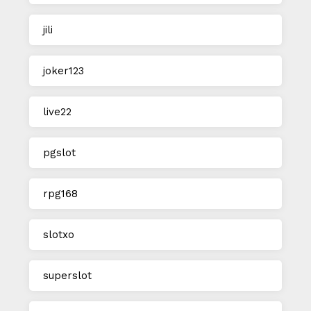
jili
joker123
live22
pgslot
rpg168
slotxo
superslot