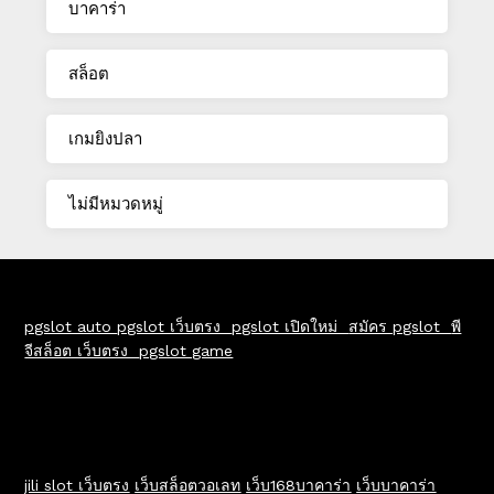
บาคาร่า
สล็อต
เกมยิงปลา
ไม่มีหมวดหมู่
pgslot auto
pgslot เว็บตรง
pgslot เปิดใหม่
สมัคร pgslot
พี
จีสล็อต เว็บตรง
pgslot game
jili slot เว็บตรง
เว็บสล็อตวอเลท
เว็บ168บาคาร่า
เว็บบาคาร่า