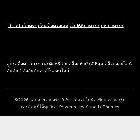
jili slot เว็บตรง
เว็บสล็อตวอเลท
เว็บ168บาคาร่า
เว็บบาคาร่า
สูตรสล็อต
slotxo เครดิตฟรี
เกมสล็อตทำเงินดีที่สุด
สล็อตออนไลน์
อันดับ 1
จัดอันดับคาสิโนออนไลน์
©2026 เล่นง่ายจ่ายจริง 918kiss แจกโบนัสเพียบ เข้ามารับ
เครดิตฟรีได้ทุกวัน
| Powered by
Superb Themes