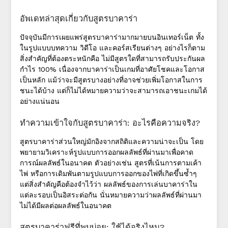
อัพเดทล่าสุดเกี่ยวกับสูตรบาคาร่า
ปัจจุบันมีการเผยแพร่สูตรบาคาร่ามากมายบนอินเทอร์เน็ต ทั้ง
ในรูปแบบบทความ วิดีโอ และคอร์สเรียนต่างๆ อย่างไรก็ตาม
สิ่งสำคัญที่ต้องตระหนักคือ ไม่มีสูตรใดที่สามารถรับประกันผล
กำไร 100% เนื่องจากบาคาร่าเป็นเกมที่อาศัยโชคและโอกาส
เป็นหลัก แม้ว่าจะมีสูตรบางอย่างที่อาจช่วยเพิ่มโอกาสในการ
ชนะได้บ้าง แต่ก็ไม่ได้หมายความว่าจะสามารถเอาชนะเกมได้
อย่างแน่นอน
ทำความเข้าใจกับสูตรบาคาร่า: อะไรคือความจริง?
สูตรบาคาร่าส่วนใหญ่มักอิงจากสถิติและความน่าจะเป็น โดย
พยายามวิเคราะห์รูปแบบการออกผลลัพธ์ที่ผ่านมาเพื่อคาด
การณ์ผลลัพธ์ในอนาคต ตัวอย่างเช่น สูตรที่เน้นการตามเค้า
ไพ่ หรือการเดิมพันตามรูปแบบการออกของไพ่ที่เกิดขึ้นซ้ำๆ
แต่สิ่งสำคัญคือต้องจำไว้ว่า ผลลัพธ์ของการเล่นบาคาร่าใน
แต่ละรอบเป็นอิสระต่อกัน นั่นหมายความว่าผลลัพธ์ที่ผ่านมา
ไม่ได้มีผลต่อผลลัพธ์ในอนาคต
สูตรบาคาร่าฟรีที่พบบ่อย: ใช้ได้จริงไหม?