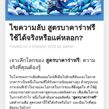
ไขความลับ
สูตรบาคาร่าฟรี
ใช้ได้จริงหรือแค่หลอก?
Posted on
3 October 2025
by
admin
เจาะลึกโลกของ
สูตรบาคาร่าฟรี
: ความ
จริงที่คุณต้องรู้
ในโลกของการเดิมพันออนไลน์ที่เต็มไปด้วยสีสันและโอกาส
บาคาร่าเป็นหนึ่งในเกมที่ได้รับความนิยมอย่างสูง ด้วยรูปแบบ
การเล่นที่เข้าใจง่ายและโอกาสในการชนะที่ดึงดูดใจ ทำให้ผู้
เล่นมากมายต่างแสวงหาสูตรและเทคนิคต่างๆ เพื่อเพิ่มโอกาส
ในการทำกำไร หนึ่งในคำค้นหายอดฮิตคือ “
สูตรบาคาร่าฟรี
”
แต่คำถามคือ สูตรเหล่านี้ใช้ได้จริงหรือไม่? และมีอะไรที่คุณ
ต้องระวังบ้าง?