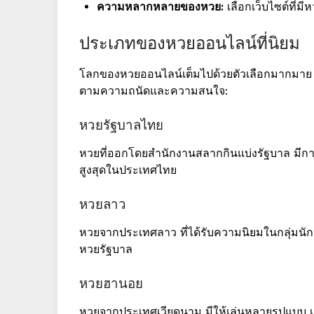
ความหลากหลายของหวย:
เลือกเว็บไซต์ที่
ประเภทของหวยออนไลน์ที่นิยม
โลกของหวยออนไลน์เต็มไปด้วยตัวเลือกมากมาย ทำ
ตามความถนัดและความสนใจ:
หวยรัฐบาลไทย
หวยที่ออกโดยสำนักงานสลากกินแบ่งรัฐบาล มีการ
สูงสุดในประเทศไทย
หวยลาว
หวยจากประเทศลาว ที่ได้รับความนิยมในกลุ่มนัก
หวยรัฐบาล
หวยฮานอย
หวยจากประเทศเวียดนาม มีให้เล่นหลายรูปแบบ