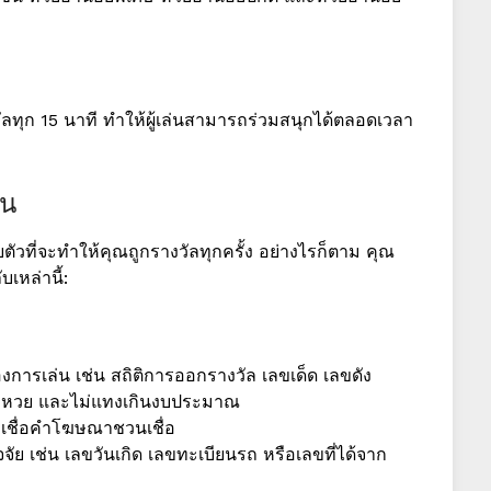
ัลทุก 15 นาที ทำให้ผู้เล่นสามารถร่วมสนุกได้ตลอดเวลา
ิน
ัวที่จะทำให้คุณถูกรางวัลทุกครั้ง อย่างไรก็ตาม คุณ
เหล่านี้:
องการเล่น เช่น สถิติการออกรางวัล เลขเด็ด เลขดัง
วย และไม่แทงเกินงบประมาณ
งเชื่อคำโฆษณาชวนเชื่อ
ย เช่น เลขวันเกิด เลขทะเบียนรถ หรือเลขที่ได้จาก