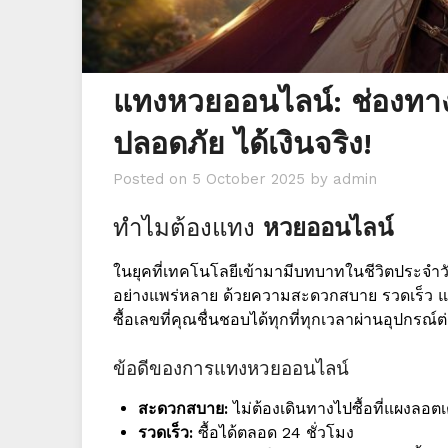
แทงหวยออนไลน์: ช่องทาง
ปลอดภัย ได้เงินจริง!
Posted on
5 October 2025
by
admin
ทำไมต้องแทง
หวยออนไลน์
ในยุคที่เทคโนโลยีเข้ามามีบทบาทในชีวิตประจำ
อย่างแพร่หลาย ด้วยความสะดวกสบาย รวดเร็ว แ
ซื้อเลขที่คุณชื่นชอบได้ทุกที่ทุกเวลาผ่านอุปกรณ
ข้อดีของการแทงหวยออนไลน์
สะดวกสบาย:
ไม่ต้องเดินทางไปซื้อที่แผงลอตเ
รวดเร็ว:
ซื้อได้ตลอด 24 ชั่วโมง