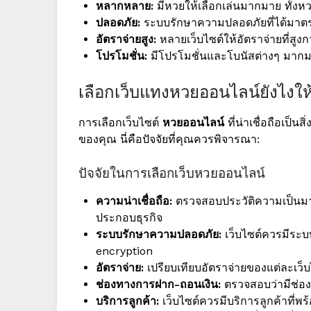
หลากหลาย:
มีหวยให้เลือกเล่นมากมาย ทั้งห
ปลอดภัย:
ระบบรักษาความปลอดภัยที่ได้มาต
อัตราจ่ายสูง:
หลายเว็บไซต์ให้อัตราจ่ายที่สูง
โปรโมชั่น:
มีโปรโมชั่นและโบนัสต่างๆ มากมา
เลือกเว็บแทงหวยออนไลน์ยังไงใ
การเลือกเว็บไซต์
หวยออนไลน์
ที่น่าเชื่อถือเป็น
ของคุณ นี่คือปัจจัยที่คุณควรพิจารณา:
ปัจจัยในการเลือกเว็บหวยออนไลน์
ความน่าเชื่อถือ:
ตรวจสอบประวัติความเป็นมาข
ประกอบธุรกิจ
ระบบรักษาความปลอดภัย:
เว็บไซต์ควรมีระบ
encryption
อัตราจ่าย:
เปรียบเทียบอัตราจ่ายของแต่ละเว็บ
ช่องทางการฝาก-ถอนเงิน:
ตรวจสอบว่ามีช่อ
บริการลูกค้า:
เว็บไซต์ควรมีบริการลูกค้าที่พ