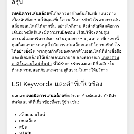
สรุป
เทคนิคการเล่นสล็อต
ที่ได้กล่าวมาข้างต้นเป็นเพียงแนวทาง
เบื้องต้นที่จะช่วยให้คุณเพิ่มโอกาสในการทำกำไรจากการเล่น
สล็อตออนไลน์ได้มากขึ้น อย่างไรก็ตาม สิ่งสำคัญที่สุดคือการ
เล่นอย่างมีสติและมีความรับผิดชอบ เรียนรู้ที่จะควบคุม
อารมณ์และบริหารจัดการเงินทุนอย่างชาญฉลาด เพียงเท่านี้
คุณก็จะสามารถสนุกไปกับการเล่นสล็อตและมีโอกาสทำกำไร
ได้อย่างยั่งยืน หากคุณกำลังมองหาคาสิโนออนไลน์ที่น่าเชื่อถือ
และมีเกมสล็อตให้เลือกเล่นมากมาย ลองพิจารณา
แหล่งรวม
คาสิโนออนไลน์ชั้นนำ
ที่ได้รับการรับรองและมีชื่อเสียงใน
ด้านความปลอดภัยและความยุติธรรมในการให้บริการ
LSI Keywords และคำที่เกี่ยวข้อง
นอกจาก
เทคนิคการเล่นสล็อต
ที่กล่าวมาข้างต้นแล้ว ยังมีคำ
ศัพท์และวลีที่เกี่ยวข้องที่ควรรู้จัก เช่น:
สล็อตออนไลน์
เกมสล็อต
สปิน
ฟรีสปิน