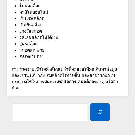
โบนัสสล็อต
คาสิโนออนไลน์
เว็บไซต์สล็อต
เดิมพันสล็อต
รางวัลสล็อต
วิธีเล่นสล็อตให้ได้เงิน
สูตรสล็อต
สล็อตแตกง่าย
สล็อตเว็บตรง
การทำความเข้าใจคำศัพท์เหล่านี้จะช่วยให้คุณค้นหาข้อมูล
และเรียนรู้เกี่ยวกับเกมสล็อตได้ง่ายขึ้น และสามารถนำไป
ประยุกต์ใช้ในการพัฒนา
เทคนิคการเล่นสล็อต
ของคุณได้อีก
ด้วย
SEARCH