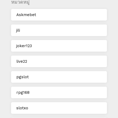
หมวดหมู่
Askmebet
jili
joker123
live22
pgslot
rpg168
slotxo