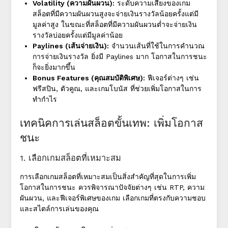
Volatility (ความผันผวน):
ระดับความเสี่ยงของเกม
สล็อตที่มีความผันผวนสูงจะจ่ายเงินรางวัลน้อยครั้งแต่มี
มูลค่าสูง ในขณะที่สล็อตที่มีความผันผวนต่ำจะจ่ายเงิน
รางวัลบ่อยครั้งแต่มีมูลค่าน้อย
Paylines (เส้นจ่ายเงิน):
จำนวนเส้นที่ใช้ในการคำนวณ
การจ่ายเงินรางวัล ยิ่งมี Paylines มาก โอกาสในการชนะ
ก็จะยิ่งมากขึ้น
Bonus Features (คุณสมบัติพิเศษ):
ฟีเจอร์ต่างๆ เช่น
ฟรีสปิน, ตัวคูณ, และเกมโบนัส ที่ช่วยเพิ่มโอกาสในการ
ทำกำไร
เทคนิคการเล่นสล็อตขั้นเทพ: เพิ่มโอกาส
ชนะ
1. เลือกเกมสล็อตที่เหมาะสม
การเลือกเกมสล็อตที่เหมาะสมเป็นสิ่งสำคัญที่สุดในการเพิ่ม
โอกาสในการชนะ ควรพิจารณาปัจจัยต่างๆ เช่น RTP, ความ
ผันผวน, และฟีเจอร์พิเศษของเกม เลือกเกมที่ตรงกับความชอบ
และสไตล์การเล่นของคุณ