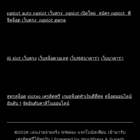
pgslot auto
pgslot เว็บตรง
pgslot เปิดใหม่
สมัคร pgslot
พี
จีสล็อต เว็บตรง
pgslot game
jili slot เว็บตรง
เว็บสล็อตวอเลท
เว็บ168บาคาร่า
เว็บบาคาร่า
สูตรสล็อต
slotxo เครดิตฟรี
เกมสล็อตทำเงินดีที่สุด
สล็อตออนไลน์
อันดับ 1
จัดอันดับคาสิโนออนไลน์
©2026 เล่นง่ายจ่ายจริง 918kiss แจกโบนัสเพียบ เข้ามารับ
เครดิตฟรีได้ทุกวัน
| Powered by
WordPress
&
Superb