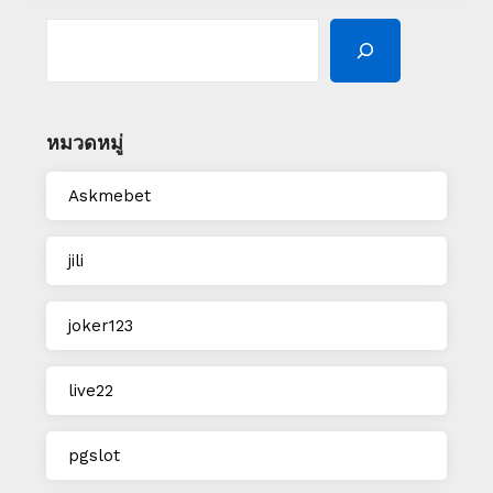
SEARCH
หมวดหมู่
Askmebet
jili
joker123
live22
pgslot