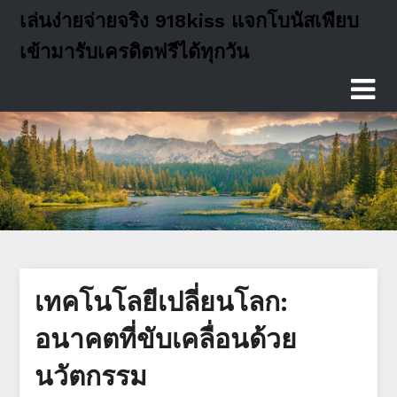
Skip
เล่นง่ายจ่ายจริง 918kiss แจกโบนัสเพียบ
to
เข้ามารับเครดิตฟรีได้ทุกวัน
content
เทคโนโลยีเปลี่ยนโลก:
อนาคตที่ขับเคลื่อนด้วย
นวัตกรรม