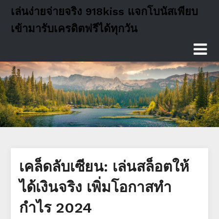
Skip
เล่นง่ายจ่ายจริง 918kiss แจกโบนัสเพียบ
to
เข้ามารับเครดิตฟรีได้ทุกวัน
content
เคล็ดลับเซียน: เล่นสล็อตให้
ได้เงินจริง เพิ่มโอกาสทำ
กำไร 2024