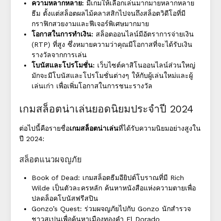
ความหลากหลาย:
มีเกมให้เลือกเล่นมากมายหลากหลาย
ธีม ตั้งแต่สล็อตผลไม้คลาสสิกไปจนถึงสล็อตวิดีโอที่มี
กราฟิกสวยงามและฟีเจอร์พิเศษมากมาย
โอกาสในการทำเงิน:
สล็อตออนไลน์มีอัตราการจ่ายเงิน
(RTP) ที่สูง ซึ่งหมายความว่าคุณมีโอกาสที่จะได้รับเงิน
รางวัลจากการเล่น
โบนัสและโปรโมชั่น:
เว็บไซต์คาสิโนออนไลน์ส่วนใหญ่
มักจะมีโบนัสและโปรโมชั่นต่างๆ ให้กับผู้เล่นใหม่และผู้
เล่นเก่า เพื่อเพิ่มโอกาสในการชนะรางวัล
เกมสล็อตน่าเล่นยอดนิยมประจำปี 2024
ต่อไปนี้คือรายชื่อ
เกมสล็อตน่าเล่น
ที่ได้รับความนิยมอย่างสูงใน
ปี 2024:
สล็อตแนวผจญภัย
Book of Dead: เกมสล็อตธีมอียิปต์โบราณที่มี Rich
Wilde เป็นตัวละครหลัก ค้นหาหนังสือแห่งความตายเพื่อ
ปลดล็อคโบนัสฟรีสปิน
Gonzo’s Quest: ร่วมผจญภัยไปกับ Gonzo นักสำรวจ
ชาวสเปนเพื่อค้นหาเมืองทองคำ El Dorado