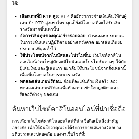
ได้:
เลือกเกมที่มี RTP สูง:
RTP คืออัตราการจ่ายเงินคืนให้กับผู้
เล่น ยิ่ง RTP สูงเท่าไหร่ คุณก็ยิ่งมีโอกาสที่จะได้รับเงิน
รางวัลมากขึ้นเท่านั้น
จัดการเงินทุนของคุณอย่างรอบคอบ:
กำหนดงบประมาณ
ในการเล่นและปฏิบัติตามอย่างเคร่งครัด อย่าเล่นเกินงบ
ประมาณที่คุณตั้งไว้
ใช้ประโยชน์จากโบนัสและโปรโมชั่น:
เว็บไซต์คาสิโน
ออนไลน์ส่วนใหญ่มักจะมีโบนัสและโปรโมชั่นต่างๆ ให้กับ
ผู้เล่นใหม่และผู้เล่นเก่า อย่าลืมใช้ประโยชน์จากสิ่งเหล่านี้
เพื่อเพิ่มโอกาสในการชนะรางวัล
ทดลองเล่นเกมฟรีก่อน:
ก่อนที่จะเล่นด้วยเงินจริง ลอง
ทดลองเล่นเกมฟรีก่อนเพื่อทำความเข้าใจกฎกติกาและ
ฟีเจอร์ต่างๆ ของเกม
ค้นหาเว็บไซต์คาสิโนออนไลน์ที่น่าเชื่อถือ
การเลือกเว็บไซต์คาสิโนออนไลน์ที่น่าเชื่อถือเป็นสิ่งสำคัญ
อย่างยิ่ง เพื่อให้มั่นใจว่าคุณจะได้รับการจ่ายเงินรางวัลอย่าง
ยุติธรรมและปลอดภัย มองหาเว็บไซต์ที่: