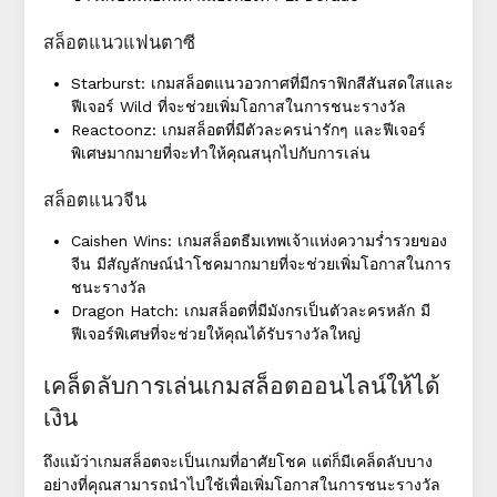
สล็อตแนวแฟนตาซี
Starburst: เกมสล็อตแนวอวกาศที่มีกราฟิกสีสันสดใสและ
ฟีเจอร์ Wild ที่จะช่วยเพิ่มโอกาสในการชนะรางวัล
Reactoonz: เกมสล็อตที่มีตัวละครน่ารักๆ และฟีเจอร์
พิเศษมากมายที่จะทำให้คุณสนุกไปกับการเล่น
สล็อตแนวจีน
Caishen Wins: เกมสล็อตธีมเทพเจ้าแห่งความร่ำรวยของ
จีน มีสัญลักษณ์นำโชคมากมายที่จะช่วยเพิ่มโอกาสในการ
ชนะรางวัล
Dragon Hatch: เกมสล็อตที่มีมังกรเป็นตัวละครหลัก มี
ฟีเจอร์พิเศษที่จะช่วยให้คุณได้รับรางวัลใหญ่
เคล็ดลับการเล่นเกมสล็อตออนไลน์ให้ได้
เงิน
ถึงแม้ว่าเกมสล็อตจะเป็นเกมที่อาศัยโชค แต่ก็มีเคล็ดลับบาง
อย่างที่คุณสามารถนำไปใช้เพื่อเพิ่มโอกาสในการชนะรางวัล