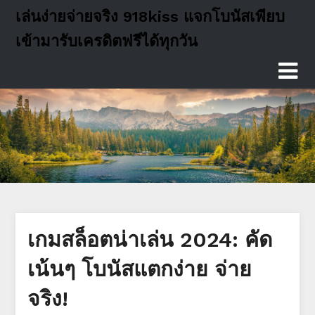
Skip
เล่นง่ายจ่ายจริง 918kiss แจกโบนัสเพียบ
to
เข้ามารับเครดิตฟรีได้ทุกวัน
content
เกมสล็อตน่าเล่น 2024: คัด
เน้นๆ โบนัสแตกง่าย จ่าย
จริง!