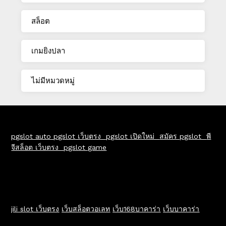
สล็อต
เกมยิงปลา
ไม่มีหมวดหมู่
pgslot auto
pgslot เว็บตรง
pgslot เปิดใหม่
สมัคร pgslot
พี
จีสล็อต เว็บตรง
pgslot game
jili slot เว็บตรง
เว็บสล็อตวอเลท
เว็บ168บาคาร่า
เว็บบาคาร่า