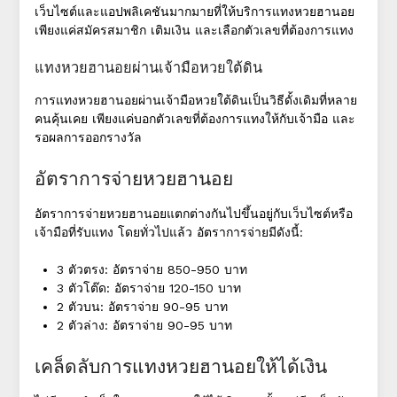
เว็บไซต์และแอปพลิเคชันมากมายที่ให้บริการแทงหวยฮานอย
เพียงแค่สมัครสมาชิก เติมเงิน และเลือกตัวเลขที่ต้องการแทง
แทงหวยฮานอยผ่านเจ้ามือหวยใต้ดิน
การแทงหวยฮานอยผ่านเจ้ามือหวยใต้ดินเป็นวิธีดั้งเดิมที่หลาย
คนคุ้นเคย เพียงแค่บอกตัวเลขที่ต้องการแทงให้กับเจ้ามือ และ
รอผลการออกรางวัล
อัตราการจ่ายหวยฮานอย
อัตราการจ่ายหวยฮานอยแตกต่างกันไปขึ้นอยู่กับเว็บไซต์หรือ
เจ้ามือที่รับแทง โดยทั่วไปแล้ว อัตราการจ่ายมีดังนี้:
3 ตัวตรง: อัตราจ่าย 850-950 บาท
3 ตัวโต๊ด: อัตราจ่าย 120-150 บาท
2 ตัวบน: อัตราจ่าย 90-95 บาท
2 ตัวล่าง: อัตราจ่าย 90-95 บาท
เคล็ดลับการแทงหวยฮานอยให้ได้เงิน