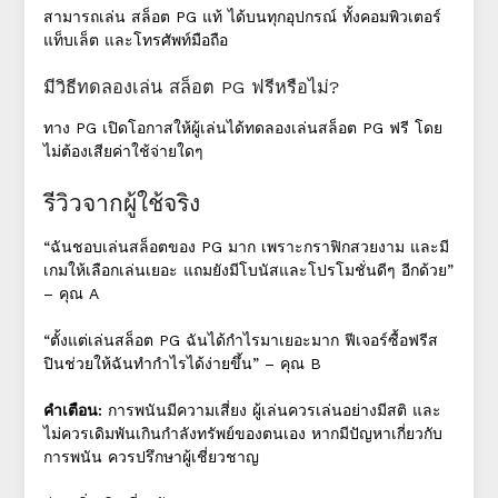
สามารถเล่น สล็อต PG แท้ ได้บนทุกอุปกรณ์ ทั้งคอมพิวเตอร์
แท็บเล็ต และโทรศัพท์มือถือ
มีวิธีทดลองเล่น สล็อต PG ฟรีหรือไม่?
ทาง PG เปิดโอกาสให้ผู้เล่นได้ทดลองเล่นสล็อต PG ฟรี โดย
ไม่ต้องเสียค่าใช้จ่ายใดๆ
รีวิวจากผู้ใช้จริง
“ฉันชอบเล่นสล็อตของ PG มาก เพราะกราฟิกสวยงาม และมี
เกมให้เลือกเล่นเยอะ แถมยังมีโบนัสและโปรโมชั่นดีๆ อีกด้วย”
– คุณ A
“ตั้งแต่เล่นสล็อต PG ฉันได้กำไรมาเยอะมาก ฟีเจอร์ซื้อฟรีส
ปินช่วยให้ฉันทำกำไรได้ง่ายขึ้น” – คุณ B
คำเตือน:
การพนันมีความเสี่ยง ผู้เล่นควรเล่นอย่างมีสติ และ
ไม่ควรเดิมพันเกินกำลังทรัพย์ของตนเอง หากมีปัญหาเกี่ยวกับ
การพนัน ควรปรึกษาผู้เชี่ยวชาญ