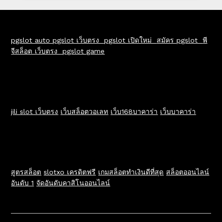
pgslot auto
pgslot เว็บตรง
pgslot เปิดใหม่
สมัคร pgslot
พี
จีสล็อต เว็บตรง
pgslot game
jili slot เว็บตรง
เว็บสล็อตวอเลท
เว็บ168บาคาร่า
เว็บบาคาร่า
สูตรสล็อต
slotxo เครดิตฟรี
เกมสล็อตทำเงินดีที่สุด
สล็อตออนไลน์
อันดับ 1
จัดอันดับคาสิโนออนไลน์