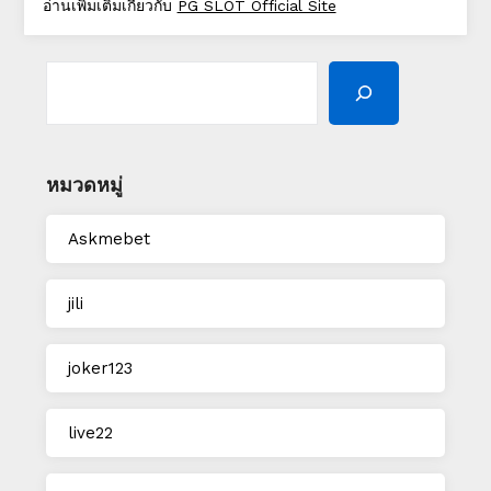
อ่านเพิ่มเติมเกี่ยวกับ
PG SLOT Official Site
SEARCH
หมวดหมู่
Askmebet
jili
joker123
live22