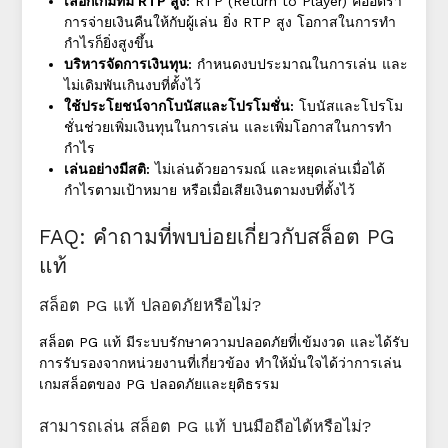
เลือกเกมที่มี RTP สูง:
RTP (Return to Player) คืออัตรา
การจ่ายเงินคืนให้กับผู้เล่น ยิ่ง RTP สูง โอกาสในการทำ
กำไรก็ยิ่งสูงขึ้น
บริหารจัดการเงินทุน:
กำหนดงบประมาณในการเล่น และ
ไม่เดิมพันเกินงบที่ตั้งไว้
ใช้ประโยชน์จากโบนัสและโปรโมชั่น:
โบนัสและโปรโม
ชั่นช่วยเพิ่มเงินทุนในการเล่น และเพิ่มโอกาสในการทำ
กำไร
เล่นอย่างมีสติ:
ไม่เล่นด้วยอารมณ์ และหยุดเล่นเมื่อได้
กำไรตามเป้าหมาย หรือเมื่อเสียเงินตามงบที่ตั้งไว้
FAQ: คำถามที่พบบ่อยเกี่ยวกับสล็อต PG
แท้
สล็อต PG แท้ ปลอดภัยหรือไม่?
สล็อต PG แท้ มีระบบรักษาความปลอดภัยที่เข้มงวด และได้รับ
การรับรองจากหน่วยงานที่เกี่ยวข้อง ทำให้มั่นใจได้ว่าการเล่น
เกมสล็อตของ PG ปลอดภัยและยุติธรรม
สามารถเล่น สล็อต PG แท้ บนมือถือได้หรือไม่?