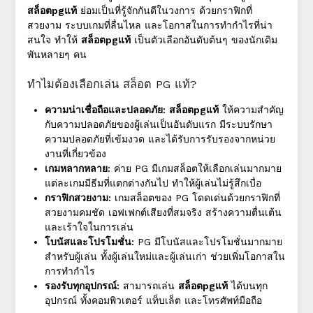
สล็อตpgแท้
ย่อมเป็นที่รู้จักกันดีในวงการ ด้วยกราฟิกที่
สวยงาม ระบบเกมที่ลื่นไหล และโอกาสในการทำกำไรที่น่า
สนใจ ทำให้
สล็อตpgแท้
เป็นตัวเลือกอันดับต้นๆ ของนักเดิม
พันหลายๆ คน
ทำไมต้องเลือกเล่น สล็อต PG แท้?
ความน่าเชื่อถือและปลอดภัย:
สล็อตpgแท้
ให้ความสำคัญ
กับความปลอดภัยของผู้เล่นเป็นอันดับแรก มีระบบรักษา
ความปลอดภัยที่เข้มงวด และได้รับการรับรองจากหน่วย
งานที่เกี่ยวข้อง
เกมหลากหลาย:
ค่าย PG มีเกมสล็อตให้เลือกเล่นมากมาย
แต่ละเกมมีธีมที่แตกต่างกันไป ทำให้ผู้เล่นไม่รู้สึกเบื่อ
กราฟิกสวยงาม:
เกมสล็อตของ PG โดดเด่นด้วยกราฟิกที่
สวยงามคมชัด เอฟเฟกต์เสียงที่สมจริง สร้างความตื่นเต้น
และเร้าใจในการเล่น
โบนัสและโปรโมชั่น:
PG มีโบนัสและโปรโมชั่นมากมาย
สำหรับผู้เล่น ทั้งผู้เล่นใหม่และผู้เล่นเก่า ช่วยเพิ่มโอกาสใน
การทำกำไร
รองรับทุกอุปกรณ์:
สามารถเล่น
สล็อตpgแท้
ได้บนทุก
อุปกรณ์ ทั้งคอมพิวเตอร์ แท็บเล็ต และโทรศัพท์มือถือ