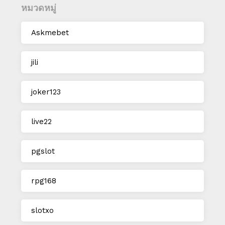
หมวดหมู่
Askmebet
jili
joker123
live22
pgslot
rpg168
slotxo