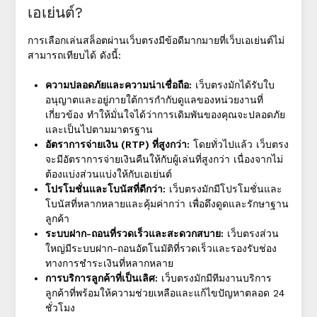
เอเย่นต์?
การเลือกเล่นสล็อตผ่านเว็บตรงมีข้อดีมากมายที่เว็บเอเย่นต์ไม่
สามารถเทียบได้ ดังนี้:
ความปลอดภัยและความน่าเชื่อถือ:
เว็บตรงมักได้รับใบ
อนุญาตและอยู่ภายใต้การกำกับดูแลของหน่วยงานที่
เกี่ยวข้อง ทำให้มั่นใจได้ว่าการเดิมพันของคุณจะปลอดภัย
และเป็นไปตามมาตรฐาน
อัตราการจ่ายเงิน (RTP) ที่สูงกว่า:
โดยทั่วไปแล้ว เว็บตรง
จะมีอัตราการจ่ายเงินคืนให้กับผู้เล่นที่สูงกว่า เนื่องจากไม่
ต้องแบ่งส่วนแบ่งให้กับเอเย่นต์
โปรโมชั่นและโบนัสที่ดีกว่า:
เว็บตรงมักมีโปรโมชั่นและ
โบนัสที่หลากหลายและคุ้มค่ากว่า เพื่อดึงดูดและรักษาฐาน
ลูกค้า
ระบบฝาก-ถอนที่รวดเร็วและสะดวกสบาย:
เว็บตรงส่วน
ใหญ่มีระบบฝาก-ถอนอัตโนมัติที่รวดเร็วและรองรับช่อง
ทางการชำระเงินที่หลากหลาย
การบริการลูกค้าที่เป็นเลิศ:
เว็บตรงมักมีทีมงานบริการ
ลูกค้าที่พร้อมให้ความช่วยเหลือและแก้ไขปัญหาตลอด 24
ชั่วโมง