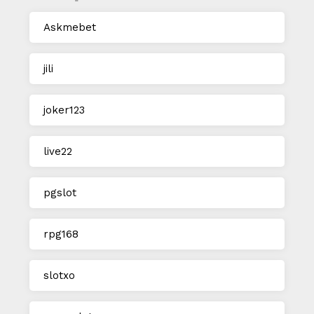
Askmebet
jili
joker123
live22
pgslot
rpg168
slotxo