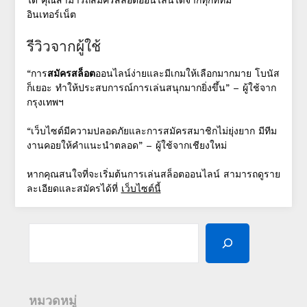
อินเทอร์เน็ต
รีวิวจากผู้ใช้
“การ
สมัครสล็อต
ออนไลน์ง่ายและมีเกมให้เลือกมากมาย โบนัส
ก็เยอะ ทำให้ประสบการณ์การเล่นสนุกมากยิ่งขึ้น” – ผู้ใช้จาก
กรุงเทพฯ
“เว็บไซต์มีความปลอดภัยและการสมัครสมาชิกไม่ยุ่งยาก มีทีม
งานคอยให้คำแนะนำตลอด” – ผู้ใช้จากเชียงใหม่
หากคุณสนใจที่จะเริ่มต้นการเล่นสล็อตออนไลน์ สามารถดูราย
ละเอียดและสมัครได้ที่
เว็บไซต์นี้
SEARCH
หมวดหมู่