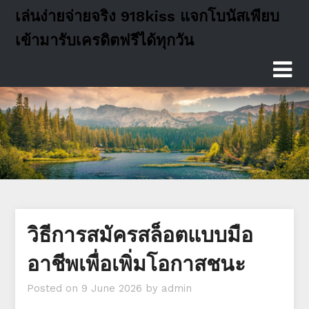
Skip
เล่นง่ายจ่ายจริง 918kiss แจกโบนัสเพียบ
to
เข้ามารับเครดิตฟรีได้ทุกวัน
content
วิธีการสมัครสล็อตแบบมือ
อาชีพเพื่อเพิ่มโอกาสชนะ
Posted on
9 June 2026
by
admin