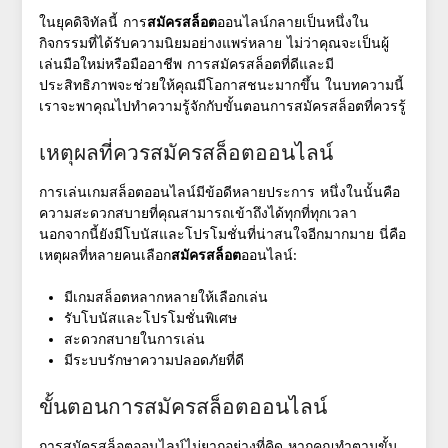
ในยุคดิจิทัลนี้ การ
สมัครสล็อต
ออนไลน์กลายเป็นหนึ่งใน
กิจกรรมที่ได้รับความนิยมอย่างแพร่หลาย ไม่ว่าคุณจะเป็นผู้
เล่นมือใหม่หรือมืออาชีพ การสมัครสล็อตที่ดีและมี
ประสิทธิภาพจะช่วยให้คุณมีโอกาสชนะมากขึ้น ในบทความนี้
เราจะพาคุณไปทำความรู้จักกับขั้นตอนการสมัครสล็อตที่ควรรู้
เหตุผลที่ควรสมัครสล็อตออนไลน์
การเล่นเกมสล็อตออนไลน์มีข้อดีหลายประการ หนึ่งในนั้นคือ
ความสะดวกสบายที่คุณสามารถเข้าถึงได้ทุกที่ทุกเวลา
นอกจากนี้ยังมีโบนัสและโปรโมชั่นที่น่าสนใจอีกมากมาย นี่คือ
เหตุผลที่หลายคนเลือก
สมัครสล็อต
ออนไลน์:
มีเกมสล็อตหลากหลายให้เลือกเล่น
รับโบนัสและโปรโมชั่นพิเศษ
สะดวกสบายในการเล่น
มีระบบรักษาความปลอดภัยที่ดี
ขั้นตอนการสมัครสล็อตออนไลน์
การสมัครสล็อตออนไลน์ไม่ยากอย่างที่คิด หากคุณทำตามขั้น