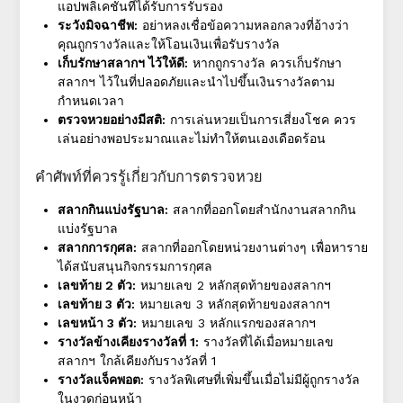
แอปพลิเคชันที่ได้รับการรับรอง
ระวังมิจฉาชีพ:
อย่าหลงเชื่อข้อความหลอกลวงที่อ้างว่า
คุณถูกรางวัลและให้โอนเงินเพื่อรับรางวัล
เก็บรักษาสลากฯ ไว้ให้ดี:
หากถูกรางวัล ควรเก็บรักษา
สลากฯ ไว้ในที่ปลอดภัยและนำไปขึ้นเงินรางวัลตาม
กำหนดเวลา
ตรวจหวยอย่างมีสติ:
การเล่นหวยเป็นการเสี่ยงโชค ควร
เล่นอย่างพอประมาณและไม่ทำให้ตนเองเดือดร้อน
คำศัพท์ที่ควรรู้เกี่ยวกับการตรวจหวย
สลากกินแบ่งรัฐบาล:
สลากที่ออกโดยสำนักงานสลากกิน
แบ่งรัฐบาล
สลากการกุศล:
สลากที่ออกโดยหน่วยงานต่างๆ เพื่อหาราย
ได้สนับสนุนกิจกรรมการกุศล
เลขท้าย 2 ตัว:
หมายเลข 2 หลักสุดท้ายของสลากฯ
เลขท้าย 3 ตัว:
หมายเลข 3 หลักสุดท้ายของสลากฯ
เลขหน้า 3 ตัว:
หมายเลข 3 หลักแรกของสลากฯ
รางวัลข้างเคียงรางวัลที่ 1:
รางวัลที่ได้เมื่อหมายเลข
สลากฯ ใกล้เคียงกับรางวัลที่ 1
รางวัลแจ็คพอต:
รางวัลพิเศษที่เพิ่มขึ้นเมื่อไม่มีผู้ถูกรางวัล
ในงวดก่อนหน้า