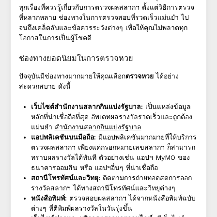
ทุกเรื่องที่ควรรู้เกี่ยวกับการตรวจผลสลากฯ ตั้งแต่วิธีการตรวจ
ที่หลากหลาย ช่องทางในการตรวจสอบที่รวดเร็วแม่นยำ ไป
จนถึงเคล็ดลับและข้อควรระวังต่างๆ เพื่อให้คุณไม่พลาดทุก
โอกาสในการเป็นผู้โชคดี
ช่องทางยอดนิยมในการตรวจหวย
ปัจจุบันมีช่องทางมากมายให้คุณเลือก
ตรวจหวย
ได้อย่าง
สะดวกสบาย ดังนี้
เว็บไซต์สำนักงานสลากกินแบ่งรัฐบาล:
เป็นแหล่งข้อมูล
หลักที่น่าเชื่อถือที่สุด อัพเดทผลรางวัลรวดเร็วและถูกต้อง
แม่นยำ
สำนักงานสลากกินแบ่งรัฐบาล
แอปพลิเคชันบนมือถือ:
มีแอปพลิเคชันมากมายที่ให้บริการ
ตรวจผลสลากฯ เพียงแค่กรอกหมายเลขสลากฯ ก็สามารถ
ทราบผลรางวัลได้ทันที ตัวอย่างเช่น แอปฯ MyMO ของ
ธนาคารออมสิน หรือ แอปฯอื่นๆ ที่น่าเชื่อถือ
สถานีโทรทัศน์และวิทยุ:
ติดตามการถ่ายทอดสดการออก
รางวัลสลากฯ ได้ทางสถานีโทรทัศน์และวิทยุต่างๆ
หนังสือพิมพ์:
ตรวจสอบผลสลากฯ ได้จากหนังสือพิมพ์ฉบับ
ต่างๆ ที่ตีพิมพ์ผลรางวัลในวันรุ่งขึ้น