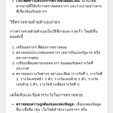
เว็บไซต์ข่าวและบริการตรวจหวยออนไลน์:
มีเว็บไซต์
มากมายที่ให้บริการตรวจผลสลากฯ และรวบรวมข่าวสาร
ที่เกี่ยวข้องกับสลากฯ
วิธีตรวจหวยด้วยตัวเองง่ายๆ
การตรวจหวยด้วยตัวเองเป็นวิธีที่ง่ายและรวดเร็ว โดยมีขั้น
ตอนดังนี้
เตรียมสลากฯ ที่ต้องการตรวจสอบ
ตรวจสอบประเภทของสลากฯ (สลากกินแบ่งรัฐบาล หรือ
สลากการกุศล)
เปรียบเทียบหมายเลขสลากฯ ของคุณกับผลรางวัลที่
ประกาศ
ตรวจสอบรางวัลต่างๆ อย่างละเอียด (รางวัลที่ 1, รางวัลที่
2, รางวัลเลขหน้า 3 ตัว, รางวัลเลขท้าย 3 ตัว, รางวัล
เลขท้าย 2 ตัว, รางวัลข้างเคียงรางวัลที่ 1)
เคล็ดลับและข้อควรระวังในการตรวจหวย
ตรวจสอบความถูกต้องของแหล่งข้อมูล:
เลือกแหล่งข้อมูล
ที่น่าเชื่อถือ เช่น เว็บไซต์สำนักงานสลากฯ หรือ