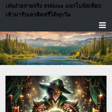
Skip
เล่นง่ายจ่ายจริง 918kiss แจกโบนัสเพียบ
to
เข้ามารับเครดิตฟรีได้ทุกวัน
content